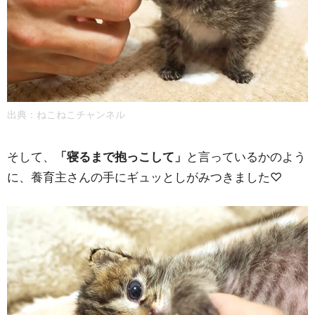
出典：
ねこねこチャンネル
そして、
「寝るまで抱っこして」
と言っているかのよう
に、養育主さんの手にギュッとしがみつきました♡