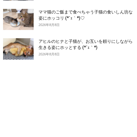
ママ猫のご飯まで食べちゃう子猫の食いしん坊な
姿にホッコリ (*´ｪ｀*)♡
2026年8月8日
アヒルのヒナと子猫が、お互いを頼りにしながら
生きる姿にホッとする (*´ｪ｀*)
2026年8月8日