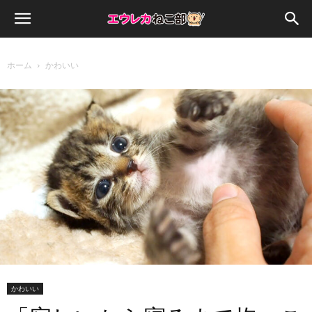
ホーム
かわいい
かわいい