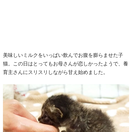
美味しいミルクをいっぱい飲んでお腹を膨らませた子
猫。この日はとってもお母さんが恋しかったようで、養
育主さんにスリスリしながら甘え始めました。