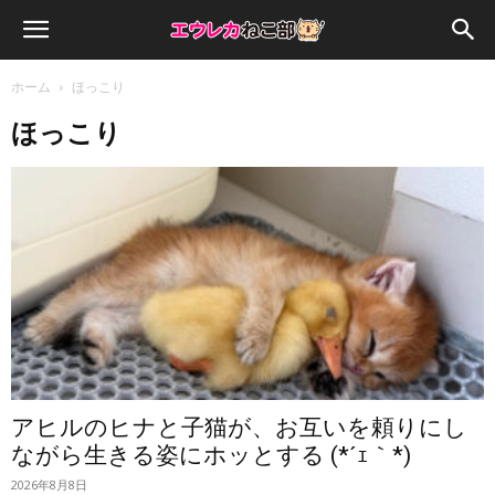
ホーム
ほっこり
ほっこり
アヒルのヒナと子猫が、お互いを頼りにし
ながら生きる姿にホッとする (*´ｪ｀*)
2026年8月8日