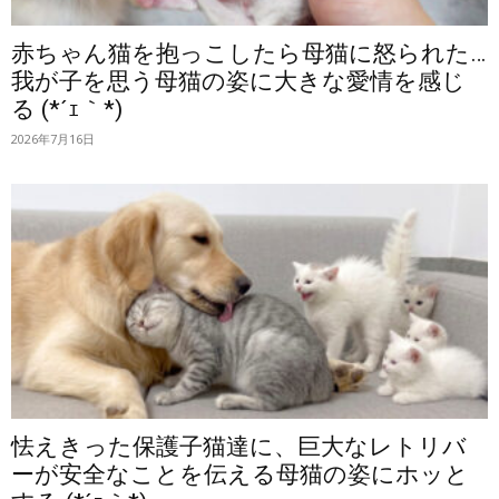
赤ちゃん猫を抱っこしたら母猫に怒られた…
我が子を思う母猫の姿に大きな愛情を感じ
る (*´ｪ｀*)
2026年7月16日
怯えきった保護子猫達に、巨大なレトリバ
ーが安全なことを伝える母猫の姿にホッと