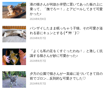
港の猫さんが何故か岸壁に置いてあった板の上に
乗って、「撫でろー！」とアピールしてきて可愛
かった♪
2026年8月8日
バンザイしたまま眠っちゃう子猫。その可愛さ溢
れる姿にキュンとする ( *´艸｀)♡
2026年8月7日
「よくも私の足をくすぐったわね！」と激しく抗
議する猫さんが妙に可愛かった♪
2026年8月7日
夕方の公園で猫さんが一直線に近づいてきて目の
前でゴロン… 反則的な可愛さでした♡
2026年8月7日