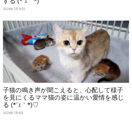
する (*´ｪ｀*)
2026年7月10日
子猫の鳴き声が聞こえると、心配して様子
を見にくるママ猫の姿に温かい愛情を感じ
る (*´ｪ｀*)♡
2026年7月6日