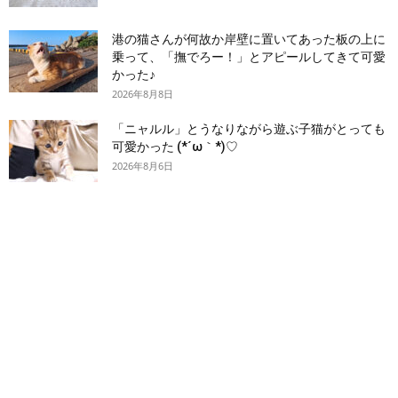
港の猫さんが何故か岸壁に置いてあった板の上に
乗って、「撫でろー！」とアピールしてきて可愛
かった♪
2026年8月8日
「ニャルル」とうなりながら遊ぶ子猫がとっても
可愛かった (*´ω｀*)♡
2026年8月6日