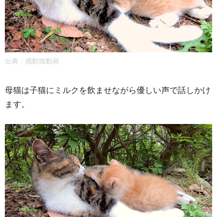
出典：
感動猫動画
母猫は子猫にミルクを飲ませながら優しい声で話しかけ
ます。