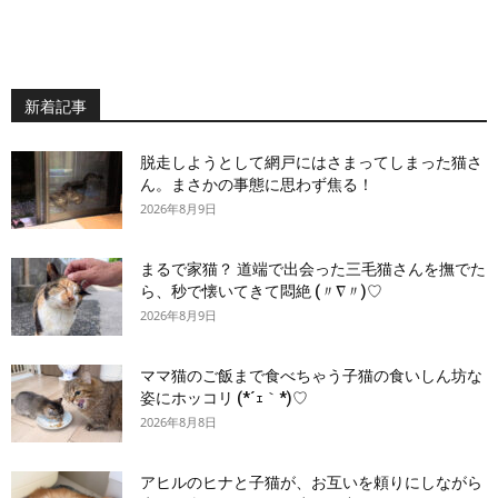
新着記事
脱走しようとして網戸にはさまってしまった猫さ
ん。まさかの事態に思わず焦る！
2026年8月9日
まるで家猫？ 道端で出会った三毛猫さんを撫でた
ら、秒で懐いてきて悶絶 (〃∇〃)♡
2026年8月9日
ママ猫のご飯まで食べちゃう子猫の食いしん坊な
姿にホッコリ (*´ｪ｀*)♡
2026年8月8日
アヒルのヒナと子猫が、お互いを頼りにしながら