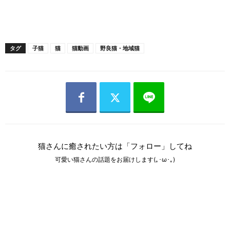
タグ
子猫
猫
猫動画
野良猫・地域猫
猫さんに癒されたい方は「フォロー」してね
可愛い猫さんの話題をお届けします(｡･ω･｡)