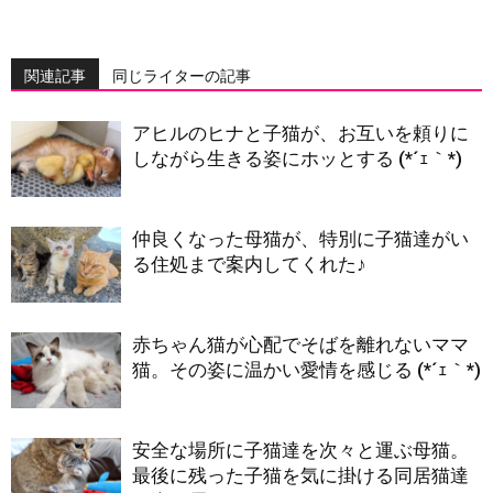
関連記事
同じライターの記事
アヒルのヒナと子猫が、お互いを頼りに
しながら生きる姿にホッとする (*´ｪ｀*)
仲良くなった母猫が、特別に子猫達がい
る住処まで案内してくれた♪
赤ちゃん猫が心配でそばを離れないママ
猫。その姿に温かい愛情を感じる (*´ｪ｀*)
安全な場所に子猫達を次々と運ぶ母猫。
最後に残った子猫を気に掛ける同居猫達