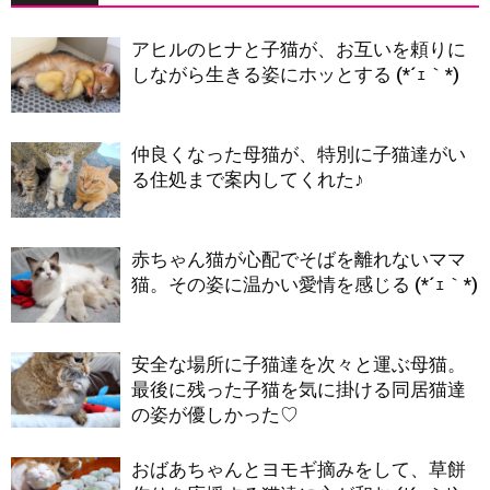
アヒルのヒナと子猫が、お互いを頼りに
しながら生きる姿にホッとする (*´ｪ｀*)
仲良くなった母猫が、特別に子猫達がい
る住処まで案内してくれた♪
赤ちゃん猫が心配でそばを離れないママ
猫。その姿に温かい愛情を感じる (*´ｪ｀*)
安全な場所に子猫達を次々と運ぶ母猫。
最後に残った子猫を気に掛ける同居猫達
の姿が優しかった♡
おばあちゃんとヨモギ摘みをして、草餅