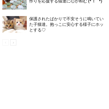
作りを応援する猫達に心が和む (*´ｪ｀*)
保護されたばかりで不安そうに鳴いてい
た子猫達。抱っこに安心する様子にホッ
とする♡