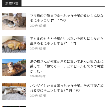
新着記事
ママ猫のご飯まで食べちゃう子猫の食いしん坊な
姿にホッコリ (*´ｪ｀*)♡
2026年8月8日
アヒルのヒナと子猫が、お互いを頼りにしながら
生きる姿にホッとする (*´ｪ｀*)
2026年8月8日
港の猫さんが何故か岸壁に置いてあった板の上に
乗って、「撫でろー！」とアピールしてきて可愛
かった♪
2026年8月8日
バンザイしたまま眠っちゃう子猫。その可愛さ溢
れる姿にキュンとする ( *´艸｀)♡
2026年8月7日