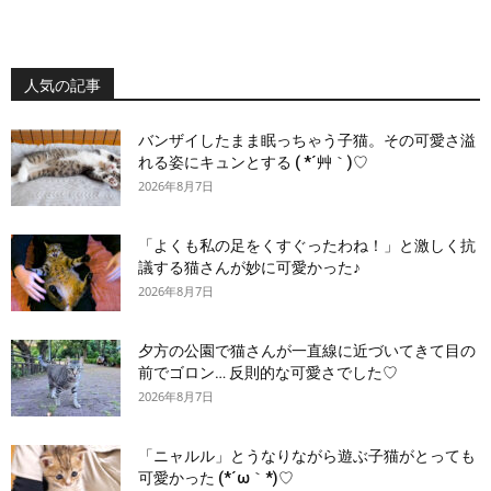
人気の記事
バンザイしたまま眠っちゃう子猫。その可愛さ溢
れる姿にキュンとする ( *´艸｀)♡
2026年8月7日
「よくも私の足をくすぐったわね！」と激しく抗
議する猫さんが妙に可愛かった♪
2026年8月7日
夕方の公園で猫さんが一直線に近づいてきて目の
前でゴロン… 反則的な可愛さでした♡
2026年8月7日
「ニャルル」とうなりながら遊ぶ子猫がとっても
可愛かった (*´ω｀*)♡