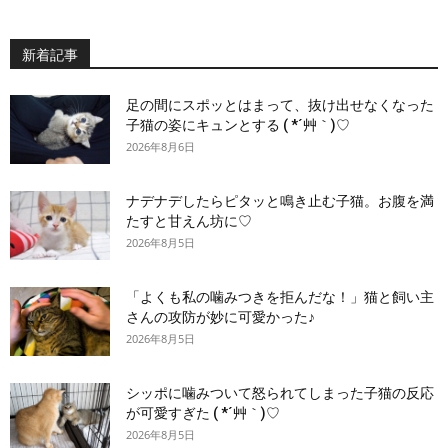
新着記事
足の間にスポッとはまって、抜け出せなくなった
子猫の姿にキュンとする ( *´艸｀)♡
2026年8月6日
ナデナデしたらピタッと鳴き止む子猫。お腹を満
たすと甘えん坊に♡
2026年8月5日
「よくも私の噛みつきを拒んだな！」猫と飼い主
さんの攻防が妙に可愛かった♪
2026年8月5日
シッポに噛みついて怒られてしまった子猫の反応
が可愛すぎた ( *´艸｀)♡
2026年8月5日