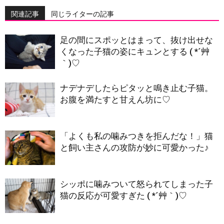
関連記事
同じライターの記事
足の間にスポッとはまって、抜け出せな
くなった子猫の姿にキュンとする ( *´艸
｀)♡
ナデナデしたらピタッと鳴き止む子猫。
お腹を満たすと甘えん坊に♡
「よくも私の噛みつきを拒んだな！」猫
と飼い主さんの攻防が妙に可愛かった♪
シッポに噛みついて怒られてしまった子
猫の反応が可愛すぎた ( *´艸｀)♡