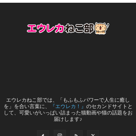
エウレカねこ部では、「もふもふパワーで人生に癒し
を」を合い言葉に、
『エウレカ！』
のセカンドサイトと
して、可愛いがいっぱい詰まった猫動画や猫の話題をお
届けします♪