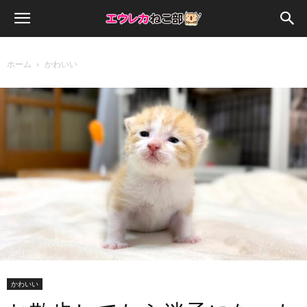
ホーム
かわいい
かわいい