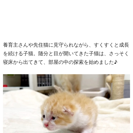
養育主さんや先住猫に見守られながら、すくすくと成長
を続ける子猫。随分と目が開いてきた子猫は、さっそく
寝床から出てきて、部屋の中の探索を始めました♪