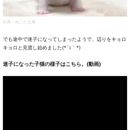
出典：ねこたま庵
でも途中で迷子になってしまったようで、辺りをキョロ
キョロと見渡し始めました(*´ｪ｀*)
迷子になった子猫の様子はこちら。(動画)