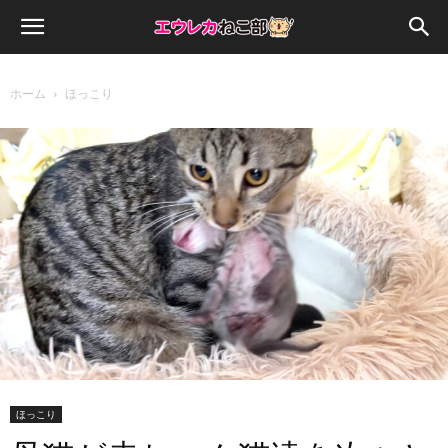
ホーム
ほっこり
ほっこり