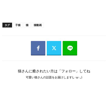
タグ
子猫
猫
猫動画
猫さんに癒されたい方は「フォロー」してね
可愛い猫さんの話題をお届けします(｡･ω･｡)