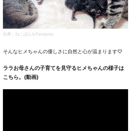
出典：ねこぱんちParaguay
そんなヒメちゃんの優しさに自然と心が温まります♡
ララお母さんの子育てを見守るヒメちゃんの様子は
こちら。(動画)