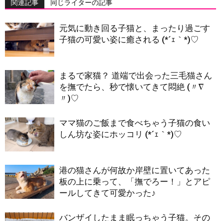
関連記事
同じライターの記事
元気に動き回る子猫と、まったり過ごす
子猫の可愛い姿に癒される (*´ｪ｀*)♡
まるで家猫？ 道端で出会った三毛猫さん
を撫でたら、秒で懐いてきて悶絶 (〃∇
〃)♡
ママ猫のご飯まで食べちゃう子猫の食い
しん坊な姿にホッコリ (*´ｪ｀*)♡
港の猫さんが何故か岸壁に置いてあった
板の上に乗って、「撫でろー！」とアピ
ールしてきて可愛かった♪
バンザイしたまま眠っちゃう子猫。その