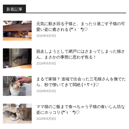
新着記事
元気に動き回る子猫と、まったり過ごす子猫の可
愛い姿に癒される (*´ｪ｀*)♡
2026年8月9日
脱走しようとして網戸にはさまってしまった猫さ
ん。まさかの事態に思わず焦る！
2026年8月9日
まるで家猫？ 道端で出会った三毛猫さんを撫でた
ら、秒で懐いてきて悶絶 (〃∇〃)♡
2026年8月9日
ママ猫のご飯まで食べちゃう子猫の食いしん坊な
姿にホッコリ (*´ｪ｀*)♡
2026年8月8日