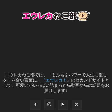
エウレカねこ部では、「もふもふパワーで人生に癒し
を」を合い言葉に、
『エウレカ！』
のセカンドサイトと
して、可愛いがいっぱい詰まった猫動画や猫の話題をお
届けします♪