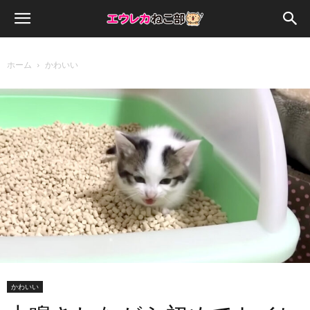
ホーム
かわいい
かわいい