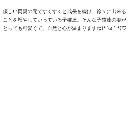
優しい両親の元ですくすくと成長を続け、徐々に出来る
ことを増やしていっている子猫達。そんな子猫達の姿が
とっても可愛くて、自然と心が温まりますね(*´ω｀*)♡