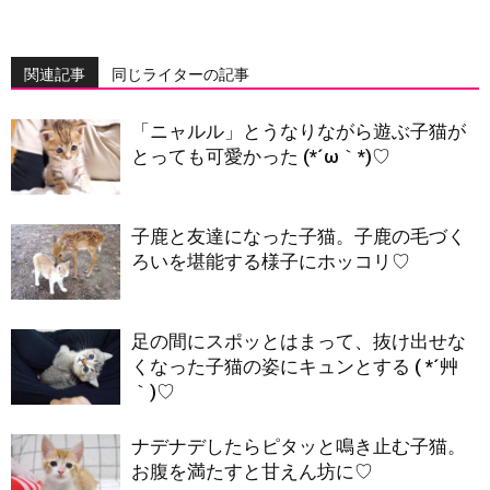
関連記事
同じライターの記事
「ニャルル」とうなりながら遊ぶ子猫が
とっても可愛かった (*´ω｀*)♡
子鹿と友達になった子猫。子鹿の毛づく
ろいを堪能する様子にホッコリ♡
足の間にスポッとはまって、抜け出せな
くなった子猫の姿にキュンとする ( *´艸
｀)♡
ナデナデしたらピタッと鳴き止む子猫。
お腹を満たすと甘えん坊に♡