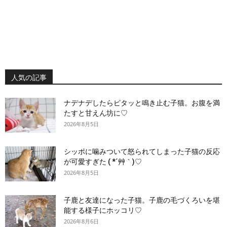
人気の記事
ナデナデしたらピタッと鳴き止む子猫。お腹を満
たすと甘えん坊に♡
2026年8月5日
シッポに噛みついて怒られてしまった子猫の反応
が可愛すぎた ( *´艸｀)♡
2026年8月5日
子鹿と友達になった子猫。子鹿の毛づくろいを堪
能する様子にホッコリ♡
2026年8月6日