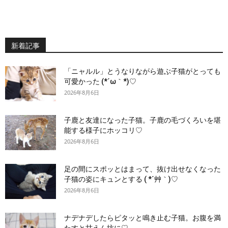
新着記事
「ニャルル」とうなりながら遊ぶ子猫がとっても
可愛かった (*´ω｀*)♡
2026年8月6日
子鹿と友達になった子猫。子鹿の毛づくろいを堪
能する様子にホッコリ♡
2026年8月6日
足の間にスポッとはまって、抜け出せなくなった
子猫の姿にキュンとする ( *´艸｀)♡
2026年8月6日
ナデナデしたらピタッと鳴き止む子猫。お腹を満
たすと甘えん坊に♡