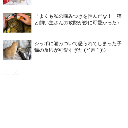
「よくも私の噛みつきを拒んだな！」猫
と飼い主さんの攻防が妙に可愛かった♪
シッポに噛みついて怒られてしまった子
猫の反応が可愛すぎた ( *´艸｀)♡