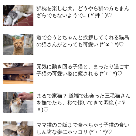
猫枕を楽しむ犬。どうやら猫の方もまん
ざらでもないようで… ( *´艸｀)♡
道で会うとちゃんと挨拶してくれる猫島
の猫さんがとっても可愛い (*´ω｀*)♡
元気に動き回る子猫と、まったり過ごす
子猫の可愛い姿に癒される (*´ｪ｀*)♡
まるで家猫？ 道端で出会った三毛猫さん
を撫でたら、秒で懐いてきて悶絶 (〃∇
〃)♡
ママ猫のご飯まで食べちゃう子猫の食い
しん坊な姿にホッコリ (*´ｪ｀*)♡