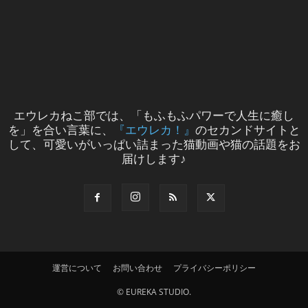
エウレカねこ部では、「もふもふパワーで人生に癒し
を」を合い言葉に、
『エウレカ！』
のセカンドサイトと
して、可愛いがいっぱい詰まった猫動画や猫の話題をお
届けします♪
運営について
お問い合わせ
プライバシーポリシー
© EUREKA STUDIO.