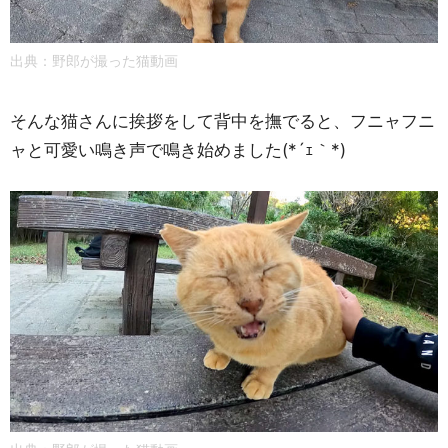
出典：
野郎が撮った猫動画
そんな猫さんに挨拶をして背中を撫でると、フニャフニ
ャと可愛い鳴き声で鳴き始めました(*´ｪ｀*)