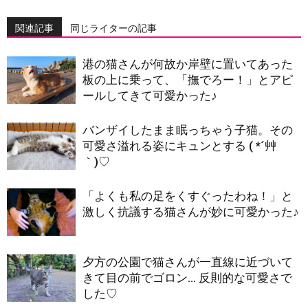
関連記事
同じライターの記事
港の猫さんが何故か岸壁に置いてあった
板の上に乗って、「撫でろー！」とアピ
ールしてきて可愛かった♪
バンザイしたまま眠っちゃう子猫。その
可愛さ溢れる姿にキュンとする ( *´艸
｀)♡
「よくも私の足をくすぐったわね！」と
激しく抗議する猫さんが妙に可愛かった♪
夕方の公園で猫さんが一直線に近づいて
きて目の前でゴロン… 反則的な可愛さで
した♡