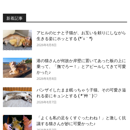
新着記事
アヒルのヒナと子猫が、お互いを頼りにしながら
生きる姿にホッとする (*´ｪ｀*)
2026年8月8日
港の猫さんが何故か岸壁に置いてあった板の上に
乗って、「撫でろー！」とアピールしてきて可愛
かった♪
2026年8月8日
バンザイしたまま眠っちゃう子猫。その可愛さ溢
れる姿にキュンとする ( *´艸｀)♡
2026年8月7日
「よくも私の足をくすぐったわね！」と激しく抗
議する猫さんが妙に可愛かった♪
2026年8月7日