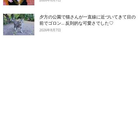
夕方の公園で猫さんが一直線に近づいてきて目の
前でゴロン… 反則的な可愛さでした♡
2026年8月7日