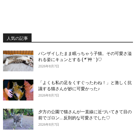
人気の記事
バンザイしたまま眠っちゃう子猫。その可愛さ溢
れる姿にキュンとする ( *´艸｀)♡
2026年8月7日
「よくも私の足をくすぐったわね！」と激しく抗
議する猫さんが妙に可愛かった♪
2026年8月7日
夕方の公園で猫さんが一直線に近づいてきて目の
前でゴロン… 反則的な可愛さでした♡
2026年8月7日