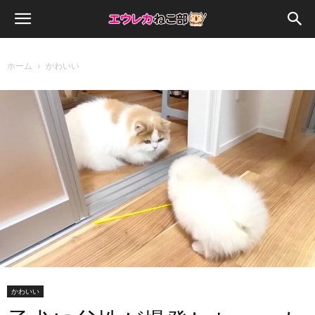
ホーム
かわいい
かわいい