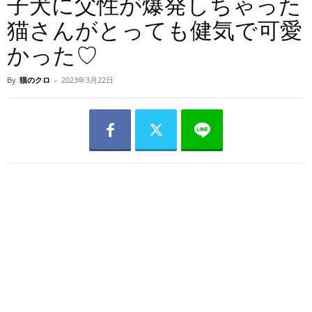
子犬に父性が爆発しちゃった
猫さんがとっても健気で可愛
かった♡
By
猫のクロ
-
2023年3月22日