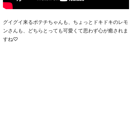
グイグイ来るポテチちゃんも、ちょっとドキドキのレモ
ンさんも、どちらとっても可愛くて思わず心が癒されま
すね♡