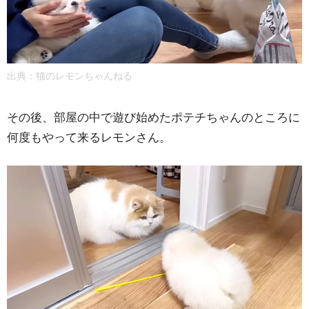
出典：
猫のレモンちゃんねる
その後、部屋の中で遊び始めたポテチちゃんのところに
何度もやって来るレモンさん。