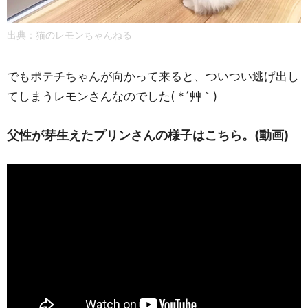
出典：猫のレモンちゃんねる
でもポテチちゃんが向かって来ると、ついつい逃げ出し
てしまうレモンさんなのでした( *´艸｀)
父性が芽生えたプリンさんの様子はこちら。(動画)