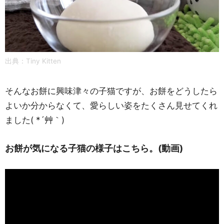
出典：Tiny Kitten
そんなお餅に興味津々の子猫ですが、お餅をどうしたら
よいか分からなくて、愛らしい姿をたくさん見せてくれ
ました( *´艸｀)
お餅が気になる子猫の様子はこちら。(動画)