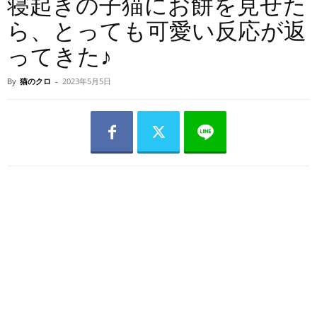
寝起きの子猫にお餅を見せた
ら、とっても可愛い反応が返
ってきた♪
By
猫のクロ
-
2023年5月5日