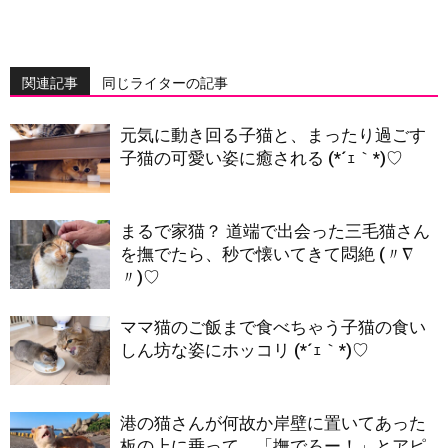
関連記事
同じライターの記事
元気に動き回る子猫と、まったり過ごす
子猫の可愛い姿に癒される (*´ｪ｀*)♡
まるで家猫？ 道端で出会った三毛猫さん
を撫でたら、秒で懐いてきて悶絶 (〃∇
〃)♡
ママ猫のご飯まで食べちゃう子猫の食い
しん坊な姿にホッコリ (*´ｪ｀*)♡
港の猫さんが何故か岸壁に置いてあった
板の上に乗って、「撫でろー！」とアピ