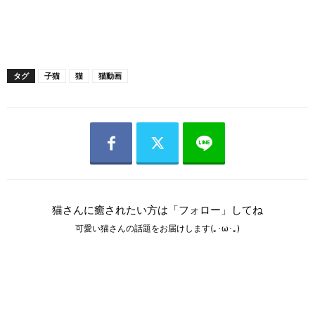
タグ
子猫
猫
猫動画
猫さんに癒されたい方は「フォロー」してね
可愛い猫さんの話題をお届けします(｡･ω･｡)