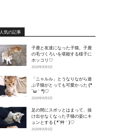
人気の記事
子鹿と友達になった子猫。子鹿
の毛づくろいを堪能する様子に
ホッコリ♡
2026年8月6日
「ニャルル」とうなりながら遊
ぶ子猫がとっても可愛かった (*
´ω｀*)♡
2026年8月6日
足の間にスポッとはまって、抜
け出せなくなった子猫の姿にキ
ュンとする ( *´艸｀)♡
2026年8月6日