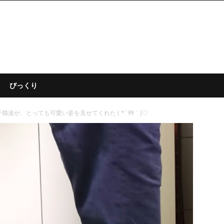
びっくり
達が、とっても可愛い姿を見せてくれた ( *´艸｀)♡