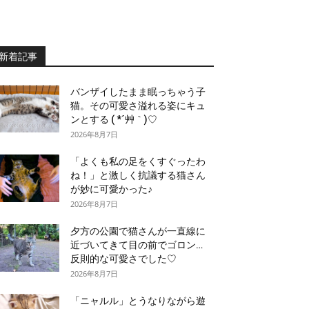
新着記事
バンザイしたまま眠っちゃう子
猫。その可愛さ溢れる姿にキュ
ンとする ( *´艸｀)♡
2026年8月7日
「よくも私の足をくすぐったわ
ね！」と激しく抗議する猫さん
が妙に可愛かった♪
2026年8月7日
夕方の公園で猫さんが一直線に
近づいてきて目の前でゴロン…
反則的な可愛さでした♡
2026年8月7日
「ニャルル」とうなりながら遊