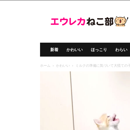
エ
ウ
レ
カ
ね
こ
部
新着
かわいい
ほっこり
わらい
ホーム
かわいい
ミルクの準備に気づいて大慌ての子猫