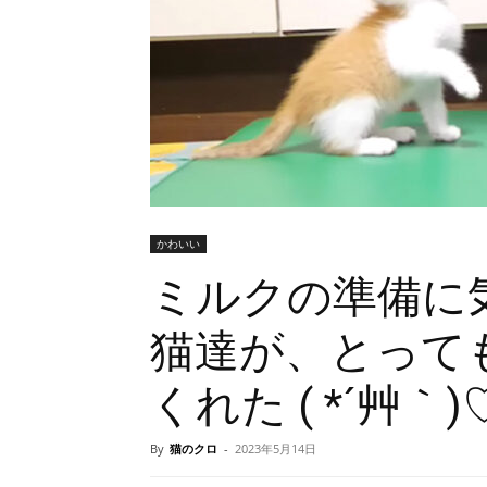
かわいい
ミルクの準備に
猫達が、とって
くれた ( *´艸｀)
By
猫のクロ
-
2023年5月14日