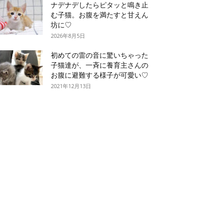
ナデナデしたらピタッと鳴き止
む子猫。お腹を満たすと甘えん
坊に♡
2026年8月5日
初めての雷の音に驚いちゃった
子猫達が、一斉に養育主さんの
お腹に避難する様子が可愛い♡
2021年12月13日