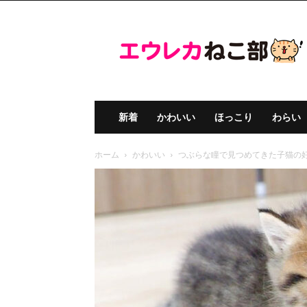
エ
ウ
レ
カ
ね
こ
部
新着
かわいい
ほっこり
わらい
ホーム
かわいい
つぶらな瞳で見つめてきた子猫の好奇