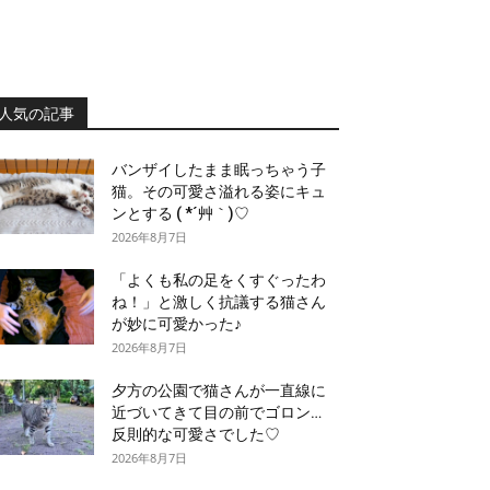
人気の記事
バンザイしたまま眠っちゃう子
猫。その可愛さ溢れる姿にキュ
ンとする ( *´艸｀)♡
2026年8月7日
「よくも私の足をくすぐったわ
ね！」と激しく抗議する猫さん
が妙に可愛かった♪
2026年8月7日
夕方の公園で猫さんが一直線に
近づいてきて目の前でゴロン…
反則的な可愛さでした♡
2026年8月7日