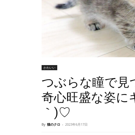
かわいい
つぶらな瞳で見
奇心旺盛な姿にキュ
｀)♡
By
猫のクロ
-
2023年6月17日