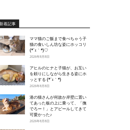
新着記事
ママ猫のご飯まで食べちゃう子
猫の食いしん坊な姿にホッコリ
(*´ｪ｀*)♡
2026年8月8日
アヒルのヒナと子猫が、お互い
を頼りにしながら生きる姿にホ
ッとする (*´ｪ｀*)
2026年8月8日
港の猫さんが何故か岸壁に置い
てあった板の上に乗って、「撫
でろー！」とアピールしてきて
可愛かった♪
2026年8月8日