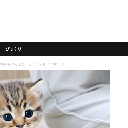
びっくり
心旺盛な姿にキュンとする ( *´艸｀)♡