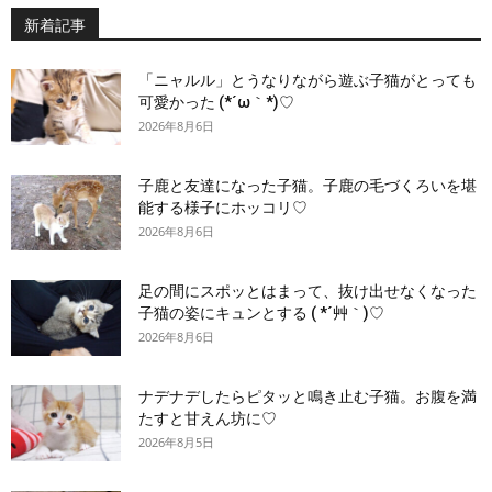
新着記事
「ニャルル」とうなりながら遊ぶ子猫がとっても
可愛かった (*´ω｀*)♡
2026年8月6日
子鹿と友達になった子猫。子鹿の毛づくろいを堪
能する様子にホッコリ♡
2026年8月6日
足の間にスポッとはまって、抜け出せなくなった
子猫の姿にキュンとする ( *´艸｀)♡
2026年8月6日
ナデナデしたらピタッと鳴き止む子猫。お腹を満
たすと甘えん坊に♡
2026年8月5日