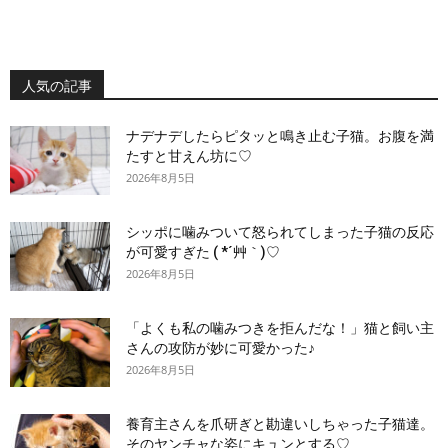
人気の記事
ナデナデしたらピタッと鳴き止む子猫。お腹を満
たすと甘えん坊に♡
2026年8月5日
シッポに噛みついて怒られてしまった子猫の反応
が可愛すぎた ( *´艸｀)♡
2026年8月5日
「よくも私の噛みつきを拒んだな！」猫と飼い主
さんの攻防が妙に可愛かった♪
2026年8月5日
養育主さんを爪研ぎと勘違いしちゃった子猫達。
そのヤンチャな姿にキュンとする♡