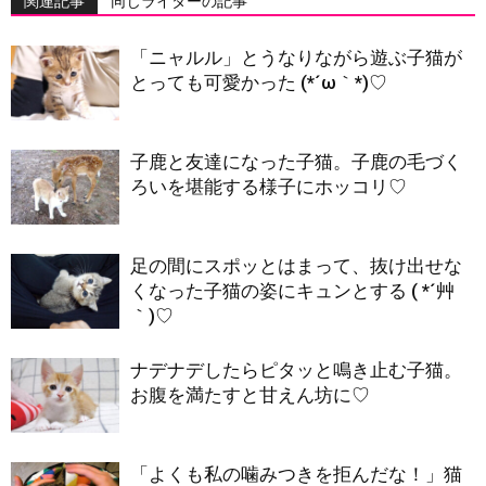
関連記事
同じライターの記事
「ニャルル」とうなりながら遊ぶ子猫が
とっても可愛かった (*´ω｀*)♡
子鹿と友達になった子猫。子鹿の毛づく
ろいを堪能する様子にホッコリ♡
足の間にスポッとはまって、抜け出せな
くなった子猫の姿にキュンとする ( *´艸
｀)♡
ナデナデしたらピタッと鳴き止む子猫。
お腹を満たすと甘えん坊に♡
「よくも私の噛みつきを拒んだな！」猫