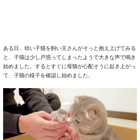
ある日、幼い子猫を飼い主さんがそっと抱え上げてみる
と、子猫は少し戸惑ってしまったようで大きな声で鳴き
始めました。するとすぐに母猫が心配そうに起き上がっ
て、子猫の様子を確認し始めました。