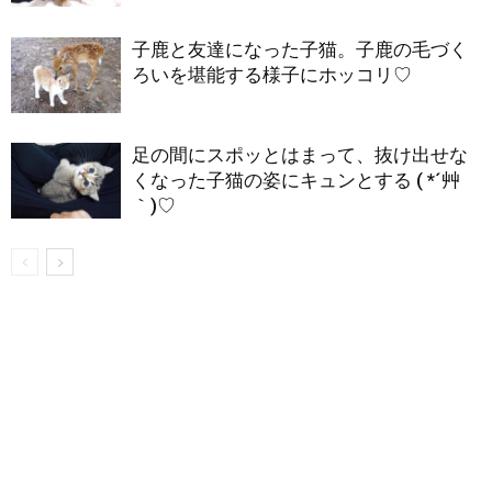
子鹿と友達になった子猫。子鹿の毛づく
ろいを堪能する様子にホッコリ♡
足の間にスポッとはまって、抜け出せな
くなった子猫の姿にキュンとする ( *´艸
｀)♡