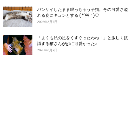
バンザイしたまま眠っちゃう子猫。その可愛さ溢
れる姿にキュンとする ( *´艸｀)♡
2026年8月7日
「よくも私の足をくすぐったわね！」と激しく抗
議する猫さんが妙に可愛かった♪
2026年8月7日