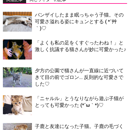
バンザイしたまま眠っちゃう子猫。その
可愛さ溢れる姿にキュンとする ( *´艸
｀)♡
「よくも私の足をくすぐったわね！」と
激しく抗議する猫さんが妙に可愛かった♪
夕方の公園で猫さんが一直線に近づいて
きて目の前でゴロン… 反則的な可愛さで
した♡
「ニャルル」とうなりながら遊ぶ子猫が
とっても可愛かった (*´ω｀*)♡
子鹿と友達になった子猫。子鹿の毛づく