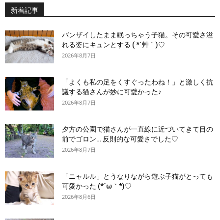
新着記事
バンザイしたまま眠っちゃう子猫。その可愛さ溢
れる姿にキュンとする ( *´艸｀)♡
2026年8月7日
「よくも私の足をくすぐったわね！」と激しく抗
議する猫さんが妙に可愛かった♪
2026年8月7日
夕方の公園で猫さんが一直線に近づいてきて目の
前でゴロン… 反則的な可愛さでした♡
2026年8月7日
「ニャルル」とうなりながら遊ぶ子猫がとっても
可愛かった (*´ω｀*)♡
2026年8月6日