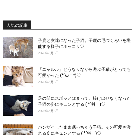
人気の記事
子鹿と友達になった子猫。子鹿の毛づくろいを堪
能する様子にホッコリ♡
2026年8月6日
「ニャルル」とうなりながら遊ぶ子猫がとっても
可愛かった (*´ω｀*)♡
2026年8月6日
足の間にスポッとはまって、抜け出せなくなった
子猫の姿にキュンとする ( *´艸｀)♡
2026年8月6日
バンザイしたまま眠っちゃう子猫。その可愛さ溢
れる姿にキュンとする ( *´艸｀)♡