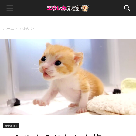
ホーム
かわいい
かわいい