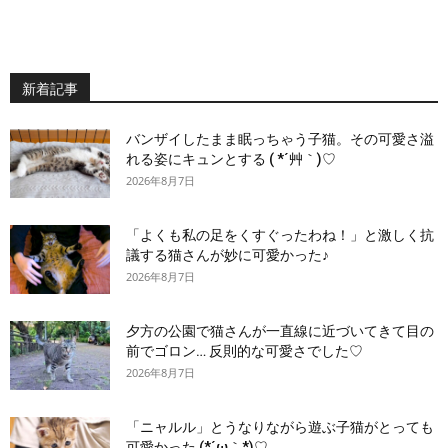
新着記事
バンザイしたまま眠っちゃう子猫。その可愛さ溢
れる姿にキュンとする ( *´艸｀)♡
2026年8月7日
「よくも私の足をくすぐったわね！」と激しく抗
議する猫さんが妙に可愛かった♪
2026年8月7日
夕方の公園で猫さんが一直線に近づいてきて目の
前でゴロン… 反則的な可愛さでした♡
2026年8月7日
「ニャルル」とうなりながら遊ぶ子猫がとっても
可愛かった (*´ω｀*)♡