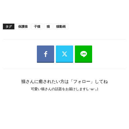
タグ
保護猫
子猫
猫
猫動画
猫さんに癒されたい方は「フォロー」してね
可愛い猫さんの話題をお届けします(｡･ω･｡)