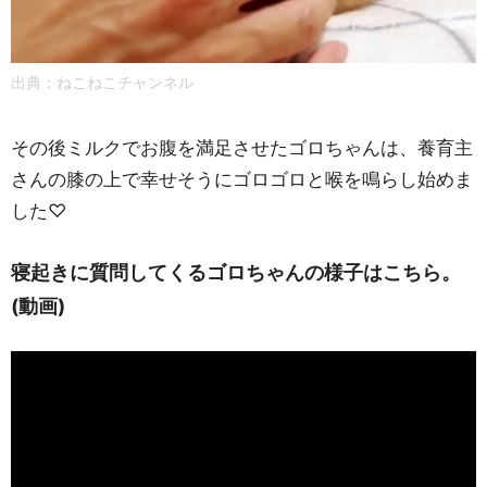
出典：ねこねこチャンネル
その後ミルクでお腹を満足させたゴロちゃんは、養育主
さんの膝の上で幸せそうにゴロゴロと喉を鳴らし始めま
した♡
寝起きに質問してくるゴロちゃんの様子はこちら。
(動画)