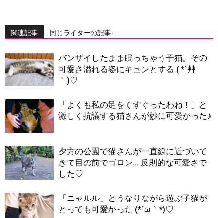
関連記事
同じライターの記事
バンザイしたまま眠っちゃう子猫。その
可愛さ溢れる姿にキュンとする ( *´艸
｀)♡
「よくも私の足をくすぐったわね！」と
激しく抗議する猫さんが妙に可愛かった♪
夕方の公園で猫さんが一直線に近づいて
きて目の前でゴロン… 反則的な可愛さで
した♡
「ニャルル」とうなりながら遊ぶ子猫が
とっても可愛かった (*´ω｀*)♡