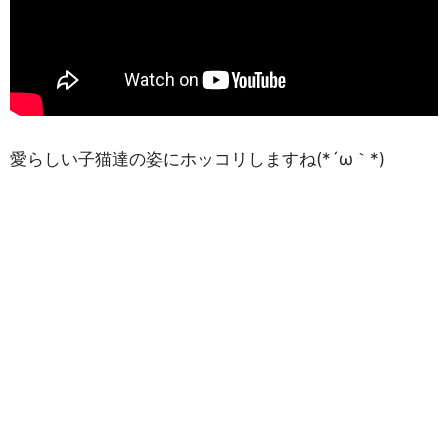
愛らしい子猫達の姿にホッコリしますね(*´ω｀*)