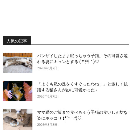
人気の記事
バンザイしたまま眠っちゃう子猫。その可愛さ溢
れる姿にキュンとする ( *´艸｀)♡
2026年8月7日
「よくも私の足をくすぐったわね！」と激しく抗
議する猫さんが妙に可愛かった♪
2026年8月7日
ママ猫のご飯まで食べちゃう子猫の食いしん坊な
姿にホッコリ (*´ｪ｀*)♡
2026年8月8日