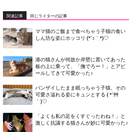
関連記事
同じライターの記事
ママ猫のご飯まで食べちゃう子猫の食い
しん坊な姿にホッコリ (*´ｪ｀*)♡
港の猫さんが何故か岸壁に置いてあった
板の上に乗って、「撫でろー！」とアピ
ールしてきて可愛かった♪
バンザイしたまま眠っちゃう子猫。その
可愛さ溢れる姿にキュンとする ( *´艸
｀)♡
「よくも私の足をくすぐったわね！」と
激しく抗議する猫さんが妙に可愛かった♪