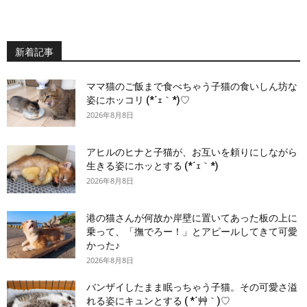
新着記事
ママ猫のご飯まで食べちゃう子猫の食いしん坊な
姿にホッコリ (*´ｪ｀*)♡
2026年8月8日
アヒルのヒナと子猫が、お互いを頼りにしながら
生きる姿にホッとする (*´ｪ｀*)
2026年8月8日
港の猫さんが何故か岸壁に置いてあった板の上に
乗って、「撫でろー！」とアピールしてきて可愛
かった♪
2026年8月8日
バンザイしたまま眠っちゃう子猫。その可愛さ溢
れる姿にキュンとする ( *´艸｀)♡