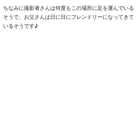
ちなみに撮影者さんは何度もこの場所に足を運んでいる
そうで、お父さんは日に日にフレンドリーになってきて
いるそうです♪