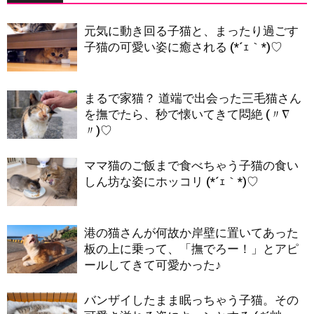
元気に動き回る子猫と、まったり過ごす
子猫の可愛い姿に癒される (*´ｪ｀*)♡
まるで家猫？ 道端で出会った三毛猫さん
を撫でたら、秒で懐いてきて悶絶 (〃∇
〃)♡
ママ猫のご飯まで食べちゃう子猫の食い
しん坊な姿にホッコリ (*´ｪ｀*)♡
港の猫さんが何故か岸壁に置いてあった
板の上に乗って、「撫でろー！」とアピ
ールしてきて可愛かった♪
バンザイしたまま眠っちゃう子猫。その