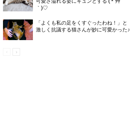
可愛さ溢れる姿にキュンとする ( *´艸
｀)♡
「よくも私の足をくすぐったわね！」と
激しく抗議する猫さんが妙に可愛かった♪