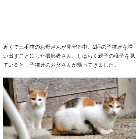
近くで三毛猫のお母さんが見守る中、2匹の子猫達を誘
い出すことにした撮影者さん。しばらく親子の様子を見
ていると、子猫達のお父さんが帰ってきました。