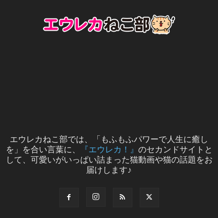
エウレカねこ部では、「もふもふパワーで人生に癒し
を」を合い言葉に、
『エウレカ！』
のセカンドサイトと
して、可愛いがいっぱい詰まった猫動画や猫の話題をお
届けします♪