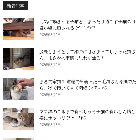
新着記事
元気に動き回る子猫と、まったり過ごす子猫の可
愛い姿に癒される (*´ｪ｀*)♡
2026年8月9日
脱走しようとして網戸にはさまってしまった猫さ
ん。まさかの事態に思わず焦る！
2026年8月9日
まるで家猫？ 道端で出会った三毛猫さんを撫でた
ら、秒で懐いてきて悶絶 (〃∇〃)♡
2026年8月9日
ママ猫のご飯まで食べちゃう子猫の食いしん坊な
姿にホッコリ (*´ｪ｀*)♡
2026年8月8日