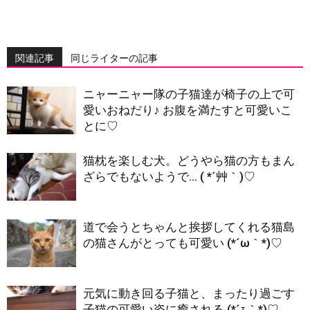
関連記事
同じライターの記事
ニャーニャー隊の子猫達が椅子の上で可
愛いおねだり♪ お腹を満たすと可愛いこ
とに♡
猫枕を楽しむ犬。どうやら猫の方もまん
ざらでもないようで… ( *´艸｀)♡
道で会うとちゃんと挨拶してくれる猫島
の猫さんがとっても可愛い (*´ω｀*)♡
元気に動き回る子猫と、まったり過ごす
子猫の可愛い姿に癒される (*´ｪ｀*)♡