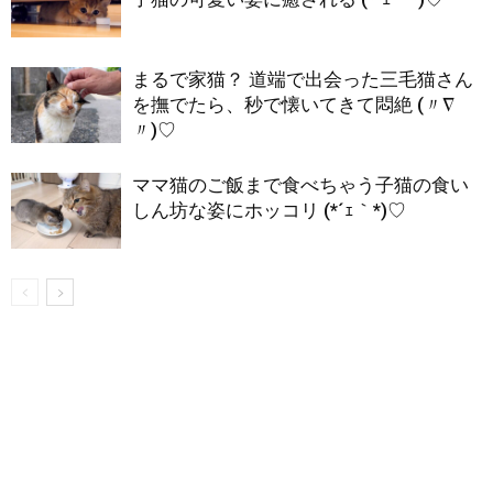
まるで家猫？ 道端で出会った三毛猫さん
を撫でたら、秒で懐いてきて悶絶 (〃∇
〃)♡
ママ猫のご飯まで食べちゃう子猫の食い
しん坊な姿にホッコリ (*´ｪ｀*)♡