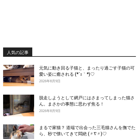
人気の記事
元気に動き回る子猫と、まったり過ごす子猫の可
愛い姿に癒される (*´ｪ｀*)♡
2026年8月9日
脱走しようとして網戸にはさまってしまった猫さ
ん。まさかの事態に思わず焦る！
2026年8月9日
まるで家猫？ 道端で出会った三毛猫さんを撫でた
ら、秒で懐いてきて悶絶 (〃∇〃)♡