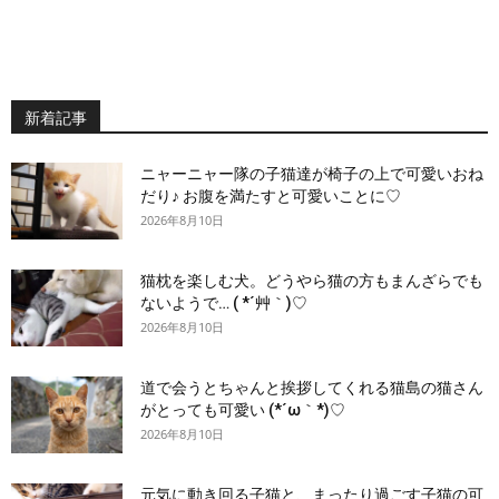
新着記事
ニャーニャー隊の子猫達が椅子の上で可愛いおね
だり♪ お腹を満たすと可愛いことに♡
2026年8月10日
猫枕を楽しむ犬。どうやら猫の方もまんざらでも
ないようで… ( *´艸｀)♡
2026年8月10日
道で会うとちゃんと挨拶してくれる猫島の猫さん
がとっても可愛い (*´ω｀*)♡
2026年8月10日
元気に動き回る子猫と、まったり過ごす子猫の可