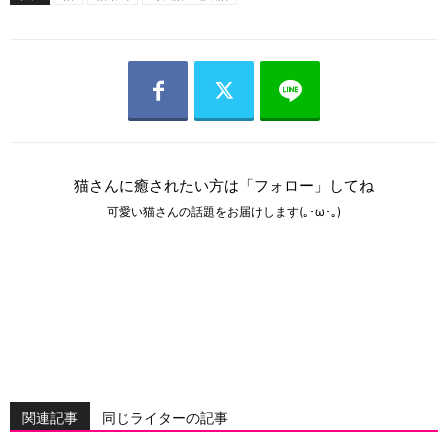
猫さんに癒されたい方は「フォロー」してね
可愛い猫さんの話題をお届けします(｡･ω･｡)
関連記事
同じライターの記事