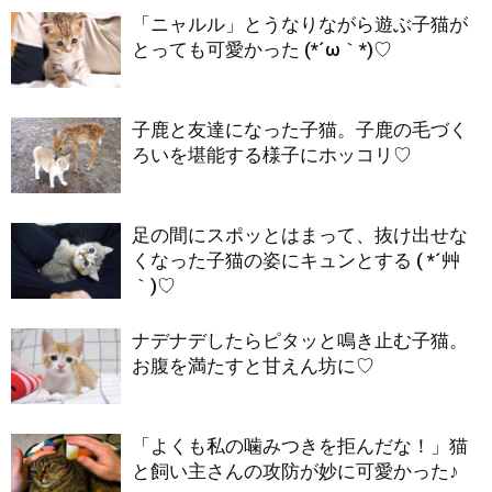
「ニャルル」とうなりながら遊ぶ子猫が
とっても可愛かった (*´ω｀*)♡
子鹿と友達になった子猫。子鹿の毛づく
ろいを堪能する様子にホッコリ♡
足の間にスポッとはまって、抜け出せな
くなった子猫の姿にキュンとする ( *´艸
｀)♡
ナデナデしたらピタッと鳴き止む子猫。
お腹を満たすと甘えん坊に♡
「よくも私の噛みつきを拒んだな！」猫
と飼い主さんの攻防が妙に可愛かった♪