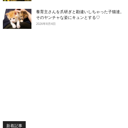
養育主さんを爪研ぎと勘違いしちゃった子猫達。
そのヤンチャな姿にキュンとする♡
2026年8月4日
新着記事