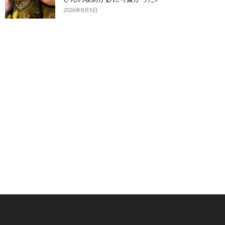
2026年8月5日