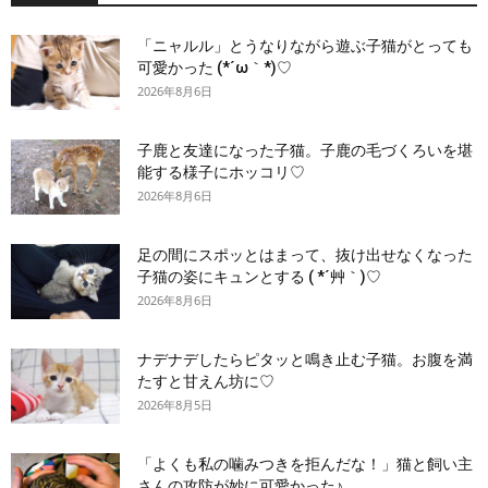
「ニャルル」とうなりながら遊ぶ子猫がとっても
可愛かった (*´ω｀*)♡
2026年8月6日
子鹿と友達になった子猫。子鹿の毛づくろいを堪
能する様子にホッコリ♡
2026年8月6日
足の間にスポッとはまって、抜け出せなくなった
子猫の姿にキュンとする ( *´艸｀)♡
2026年8月6日
ナデナデしたらピタッと鳴き止む子猫。お腹を満
たすと甘えん坊に♡
2026年8月5日
「よくも私の噛みつきを拒んだな！」猫と飼い主
さんの攻防が妙に可愛かった♪