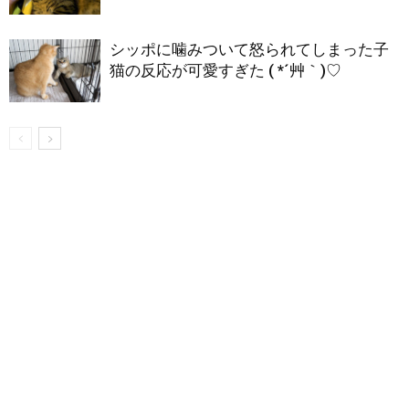
シッポに噛みついて怒られてしまった子
猫の反応が可愛すぎた ( *´艸｀)♡