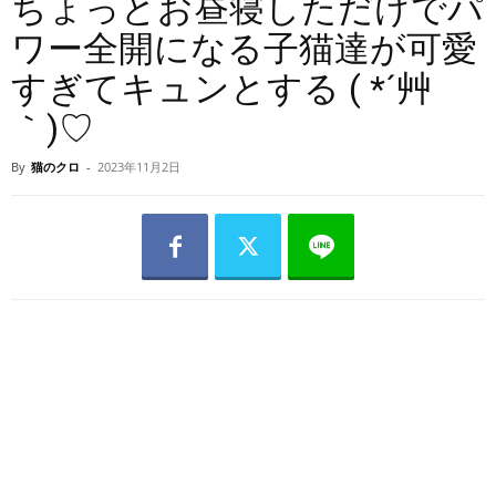
ちょっとお昼寝しただけでパ
ワー全開になる子猫達が可愛
すぎてキュンとする ( *´艸
｀)♡
By
猫のクロ
-
2023年11月2日