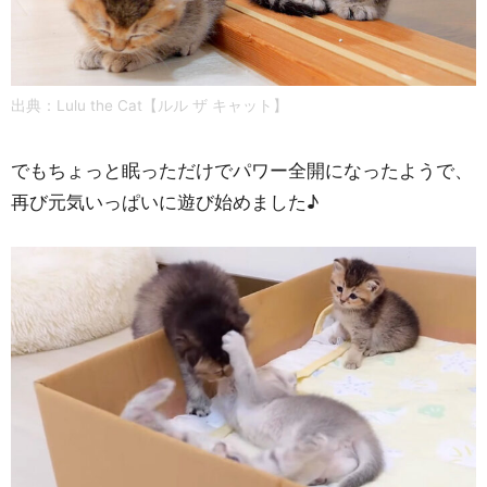
出典：
Lulu the Cat【ルル ザ キャット】
でもちょっと眠っただけでパワー全開になったようで、
再び元気いっぱいに遊び始めました♪