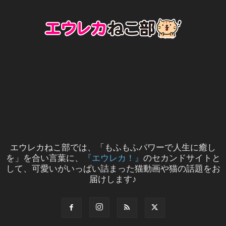
エウレカねこ部では、「もふもふパワーで人生に癒し
を」を合い言葉に、
『エウレカ！』
のセカンドサイトと
して、可愛いがいっぱい詰まった猫動画や猫の話題をお
届けします♪