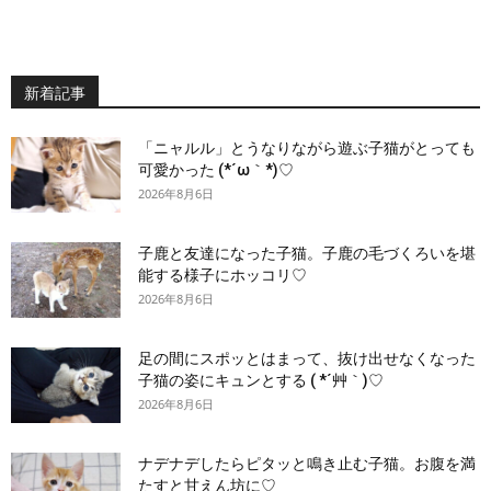
新着記事
「ニャルル」とうなりながら遊ぶ子猫がとっても
可愛かった (*´ω｀*)♡
2026年8月6日
子鹿と友達になった子猫。子鹿の毛づくろいを堪
能する様子にホッコリ♡
2026年8月6日
足の間にスポッとはまって、抜け出せなくなった
子猫の姿にキュンとする ( *´艸｀)♡
2026年8月6日
ナデナデしたらピタッと鳴き止む子猫。お腹を満
たすと甘えん坊に♡