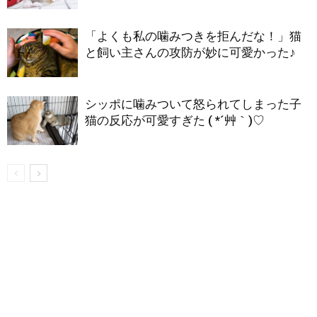
「よくも私の噛みつきを拒んだな！」猫
と飼い主さんの攻防が妙に可愛かった♪
シッポに噛みついて怒られてしまった子
猫の反応が可愛すぎた ( *´艸｀)♡