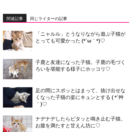
関連記事
同じライターの記事
「ニャルル」とうなりながら遊ぶ子猫が
とっても可愛かった (*´ω｀*)♡
子鹿と友達になった子猫。子鹿の毛づく
ろいを堪能する様子にホッコリ♡
足の間にスポッとはまって、抜け出せな
くなった子猫の姿にキュンとする ( *´艸
｀)♡
ナデナデしたらピタッと鳴き止む子猫。
お腹を満たすと甘えん坊に♡