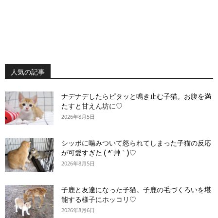
人気の記事
ナデナデしたらピタッと鳴き止む子猫。お腹を満
たすと甘えん坊に♡
2026年8月5日
シッポに噛みついて怒られてしまった子猫の反応
が可愛すぎた ( *´艸｀)♡
2026年8月5日
子鹿と友達になった子猫。子鹿の毛づくろいを堪
能する様子にホッコリ♡
2026年8月6日