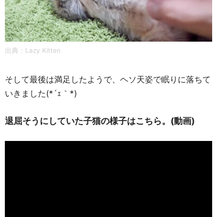
出典：Lazy Kitten
そして最後は満足したようで、ヘソ天姿で眠りに落ちて
いきました(*´ｪ｀*)
退屈そうにしていた子猫の様子はこちら。(動画)