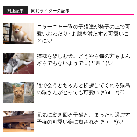
関連記事
同じライターの記事
ニャーニャー隊の子猫達が椅子の上で可
愛いおねだり♪ お腹を満たすと可愛いこ
とに♡
猫枕を楽しむ犬。どうやら猫の方もまん
ざらでもないようで… ( *´艸｀)♡
道で会うとちゃんと挨拶してくれる猫島
の猫さんがとっても可愛い (*´ω｀*)♡
元気に動き回る子猫と、まったり過ごす
子猫の可愛い姿に癒される (*´ｪ｀*)♡