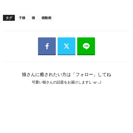
タグ
子猫
猫
猫動画
猫さんに癒されたい方は「フォロー」してね
可愛い猫さんの話題をお届けします(｡･ω･｡)