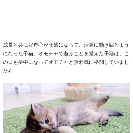
成長と共に好奇心が旺盛になって、活発に動き回るよう
になった子猫。オモチャで遊ぶことを覚えた子猫は、こ
の日も夢中になってオモチャと無邪気に格闘していまし
た♪