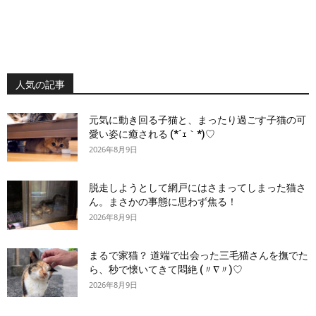
人気の記事
元気に動き回る子猫と、まったり過ごす子猫の可
愛い姿に癒される (*´ｪ｀*)♡
2026年8月9日
脱走しようとして網戸にはさまってしまった猫さ
ん。まさかの事態に思わず焦る！
2026年8月9日
まるで家猫？ 道端で出会った三毛猫さんを撫でた
ら、秒で懐いてきて悶絶 (〃∇〃)♡
2026年8月9日