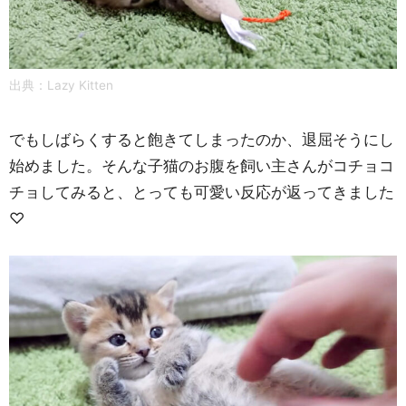
出典：
Lazy Kitten
でもしばらくすると飽きてしまったのか、退屈そうにし
始めました。そんな子猫のお腹を飼い主さんがコチョコ
チョしてみると、とっても可愛い反応が返ってきました
♡