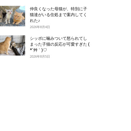
仲良くなった母猫が、特別に子
猫達がいる住処まで案内してく
れた♪
2026年8月4日
シッポに噛みついて怒られてし
まった子猫の反応が可愛すぎた (
*´艸｀)♡
2026年8月5日