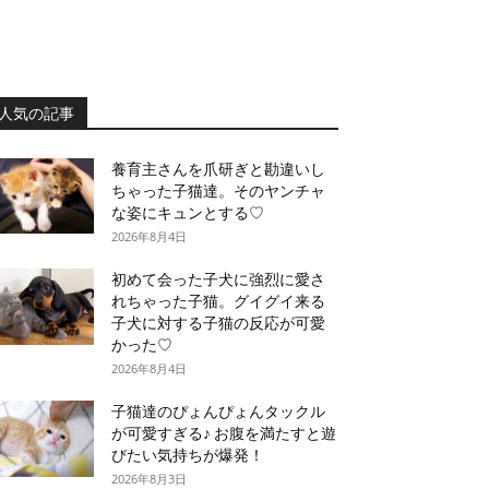
人気の記事
養育主さんを爪研ぎと勘違いし
ちゃった子猫達。そのヤンチャ
な姿にキュンとする♡
2026年8月4日
初めて会った子犬に強烈に愛さ
れちゃった子猫。グイグイ来る
子犬に対する子猫の反応が可愛
かった♡
2026年8月4日
子猫達のぴょんぴょんタックル
が可愛すぎる♪ お腹を満たすと遊
びたい気持ちが爆発！
2026年8月3日