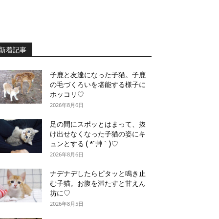
新着記事
子鹿と友達になった子猫。子鹿
の毛づくろいを堪能する様子に
ホッコリ♡
2026年8月6日
足の間にスポッとはまって、抜
け出せなくなった子猫の姿にキ
ュンとする ( *´艸｀)♡
2026年8月6日
ナデナデしたらピタッと鳴き止
む子猫。お腹を満たすと甘えん
坊に♡
2026年8月5日