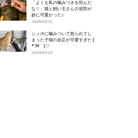
「よくも私の噛みつきを拒んだ
な！」猫と飼い主さんの攻防が
妙に可愛かった♪
2026年8月5日
シッポに噛みついて怒られてし
まった子猫の反応が可愛すぎた (
*´艸｀)♡
2026年8月5日