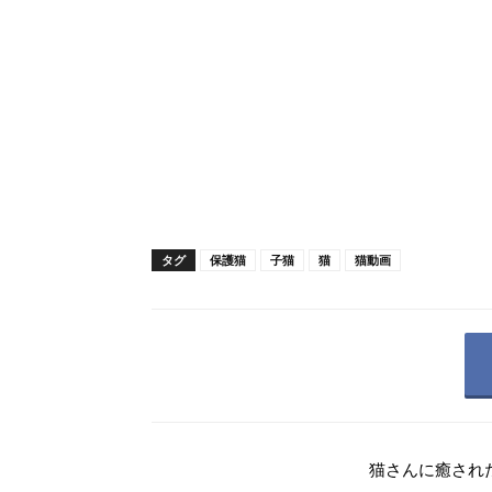
タグ
保護猫
子猫
猫
猫動画
猫さんに癒され