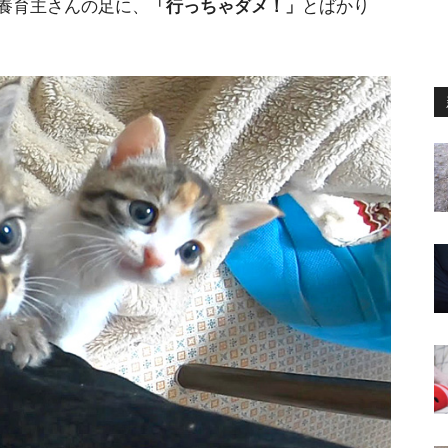
養育主さんの足に、
「行っちゃダメ！」
とばかり