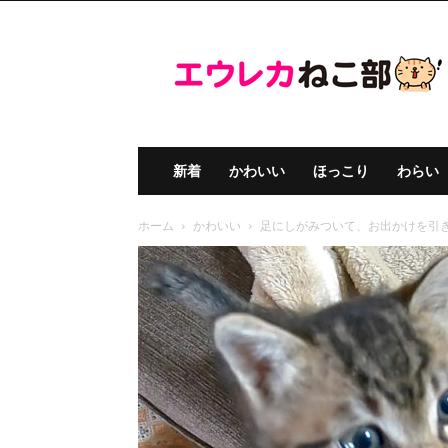
エ
ウ
レ
カ
ね
こ
部
新着
かわいい
ほっこり
わらい
ホーム
かわいい
足にしがみついて、お出かけを引