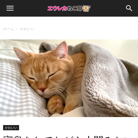
ホーム
かわいい
かわいい