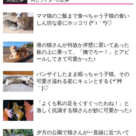
ママ猫のご飯まで食べちゃう子猫の食い
しん坊な姿にホッコリ (*´ｪ｀*)♡
港の猫さんが何故か岸壁に置いてあった
板の上に乗って、「撫でろー！」とアピ
ールしてきて可愛かった♪
バンザイしたまま眠っちゃう子猫。その
可愛さ溢れる姿にキュンとする ( *´艸
｀)♡
「よくも私の足をくすぐったわね！」と
激しく抗議する猫さんが妙に可愛かった♪
夕方の公園で猫さんが一直線に近づいて