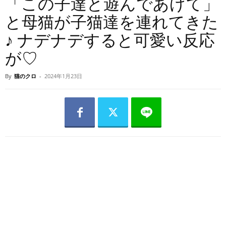
「この子達と遊んであげて」
と母猫が子猫達を連れてきた
♪ ナデナデすると可愛い反応
が♡
By
猫のクロ
-
2024年1月23日