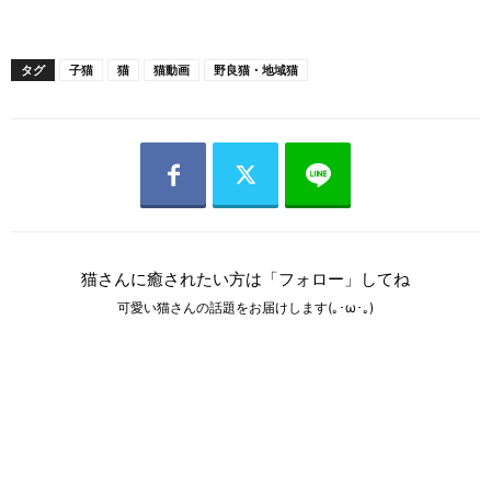
タグ
子猫
猫
猫動画
野良猫・地域猫
猫さんに癒されたい方は「フォロー」してね
可愛い猫さんの話題をお届けします(｡･ω･｡)