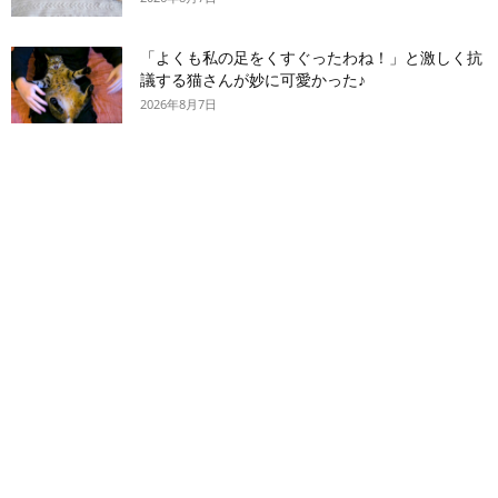
「よくも私の足をくすぐったわね！」と激しく抗
議する猫さんが妙に可愛かった♪
2026年8月7日