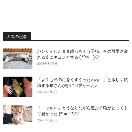
人気の記事
バンザイしたまま眠っちゃう子猫。その可愛さ溢
れる姿にキュンとする ( *´艸｀)♡
2026年8月7日
「よくも私の足をくすぐったわね！」と激しく抗
議する猫さんが妙に可愛かった♪
2026年8月7日
「ニャルル」とうなりながら遊ぶ子猫がとっても
可愛かった (*´ω｀*)♡
2026年8月6日