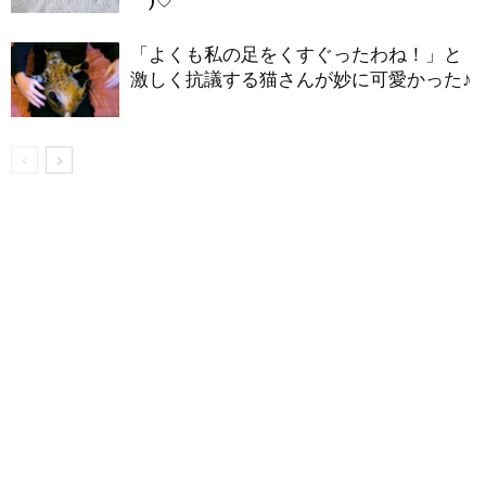
「よくも私の足をくすぐったわね！」と
激しく抗議する猫さんが妙に可愛かった♪