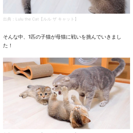
出典：
Lulu the Cat【ルル ザ キャット】
そんな中、1匹の子猫が母猫に戦いを挑んでいきまし
た！