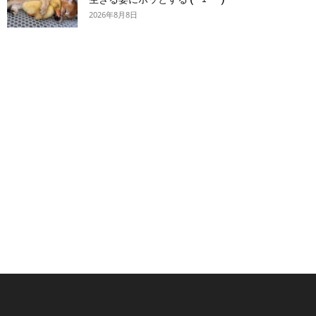
2026年8月8日