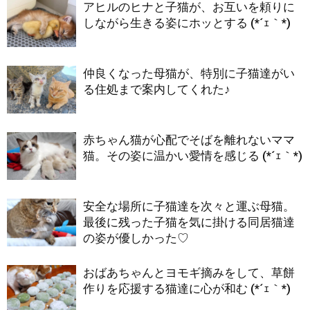
アヒルのヒナと子猫が、お互いを頼りに
しながら生きる姿にホッとする (*´ｪ｀*)
仲良くなった母猫が、特別に子猫達がい
る住処まで案内してくれた♪
赤ちゃん猫が心配でそばを離れないママ
猫。その姿に温かい愛情を感じる (*´ｪ｀*)
安全な場所に子猫達を次々と運ぶ母猫。
最後に残った子猫を気に掛ける同居猫達
の姿が優しかった♡
おばあちゃんとヨモギ摘みをして、草餅
作りを応援する猫達に心が和む (*´ｪ｀*)