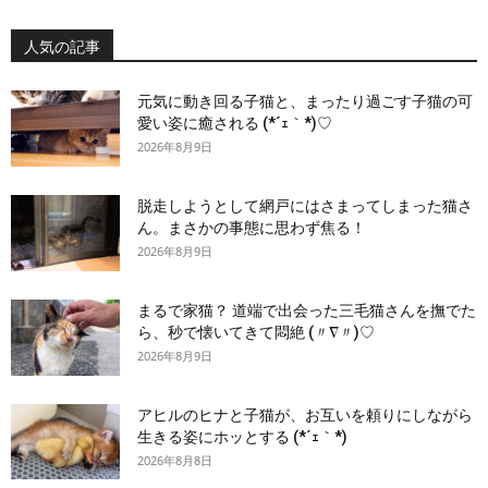
人気の記事
元気に動き回る子猫と、まったり過ごす子猫の可
愛い姿に癒される (*´ｪ｀*)♡
2026年8月9日
脱走しようとして網戸にはさまってしまった猫さ
ん。まさかの事態に思わず焦る！
2026年8月9日
まるで家猫？ 道端で出会った三毛猫さんを撫でた
ら、秒で懐いてきて悶絶 (〃∇〃)♡
2026年8月9日
アヒルのヒナと子猫が、お互いを頼りにしながら
生きる姿にホッとする (*´ｪ｀*)
2026年8月8日