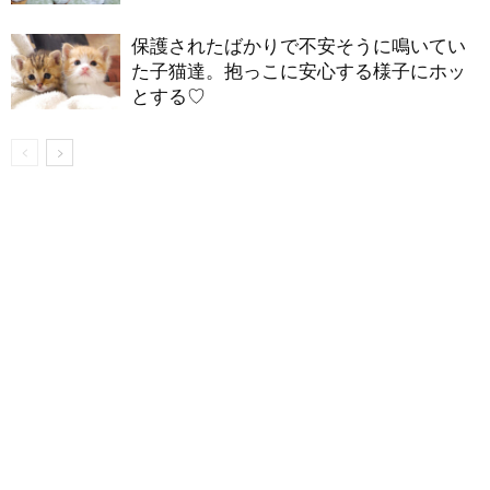
保護されたばかりで不安そうに鳴いてい
た子猫達。抱っこに安心する様子にホッ
とする♡