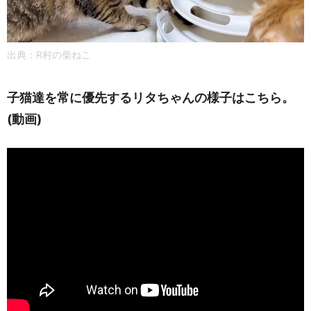
出典：R村の柴ねこ
子猫達を常に優先するリタちゃんの様子はこちら。
(動画)