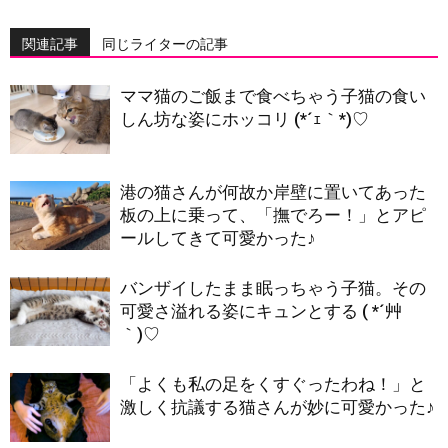
関連記事
同じライターの記事
ママ猫のご飯まで食べちゃう子猫の食い
しん坊な姿にホッコリ (*´ｪ｀*)♡
港の猫さんが何故か岸壁に置いてあった
板の上に乗って、「撫でろー！」とアピ
ールしてきて可愛かった♪
バンザイしたまま眠っちゃう子猫。その
可愛さ溢れる姿にキュンとする ( *´艸
｀)♡
「よくも私の足をくすぐったわね！」と
激しく抗議する猫さんが妙に可愛かった♪