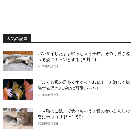
人気の記事
バンザイしたまま眠っちゃう子猫。その可愛さ溢
れる姿にキュンとする ( *´艸｀)♡
2026年8月7日
「よくも私の足をくすぐったわね！」と激しく抗
議する猫さんが妙に可愛かった♪
2026年8月7日
ママ猫のご飯まで食べちゃう子猫の食いしん坊な
姿にホッコリ (*´ｪ｀*)♡
2026年8月8日