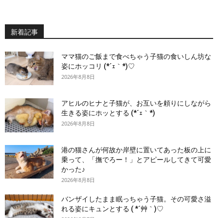
新着記事
ママ猫のご飯まで食べちゃう子猫の食いしん坊な
姿にホッコリ (*´ｪ｀*)♡
2026年8月8日
アヒルのヒナと子猫が、お互いを頼りにしながら
生きる姿にホッとする (*´ｪ｀*)
2026年8月8日
港の猫さんが何故か岸壁に置いてあった板の上に
乗って、「撫でろー！」とアピールしてきて可愛
かった♪
2026年8月8日
バンザイしたまま眠っちゃう子猫。その可愛さ溢
れる姿にキュンとする ( *´艸｀)♡