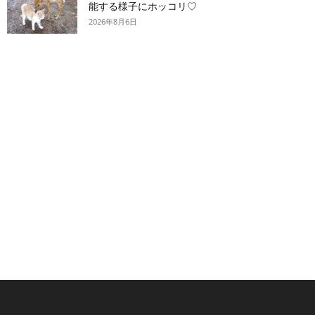
能する様子にホッコリ♡
2026年8月6日