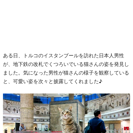
ある日、トルコのイスタンブールを訪れた日本人男性
が、地下鉄の改札でくつろいでいる猫さんの姿を発見し
ました。気になった男性が猫さんの様子を観察している
と、可愛い姿を次々と披露してくれました♪