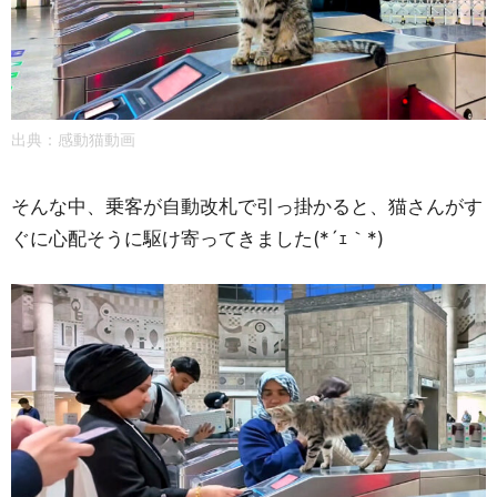
出典：
感動猫動画
そんな中、乗客が自動改札で引っ掛かると、猫さんがす
ぐに心配そうに駆け寄ってきました(*´ｪ｀*)