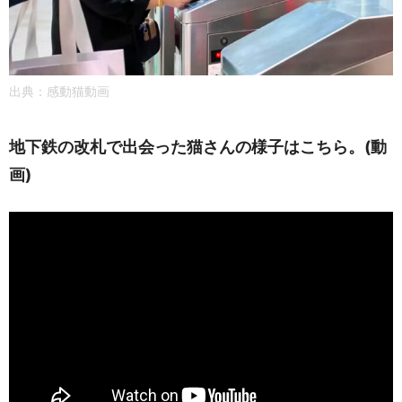
出典：感動猫動画
地下鉄の改札で出会った猫さんの様子はこちら。(動
画)