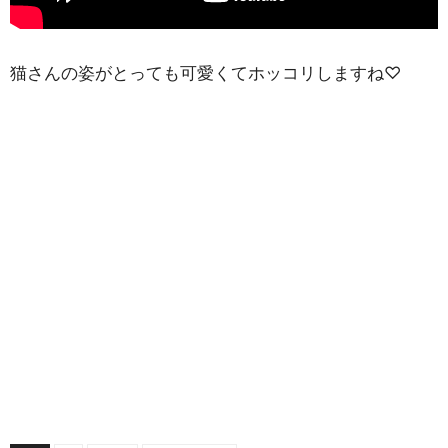
猫さんの姿がとっても可愛くてホッコリしますね♡