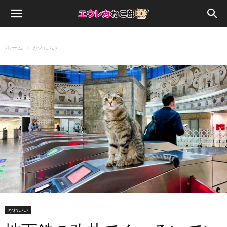
ホーム
かわいい
かわいい