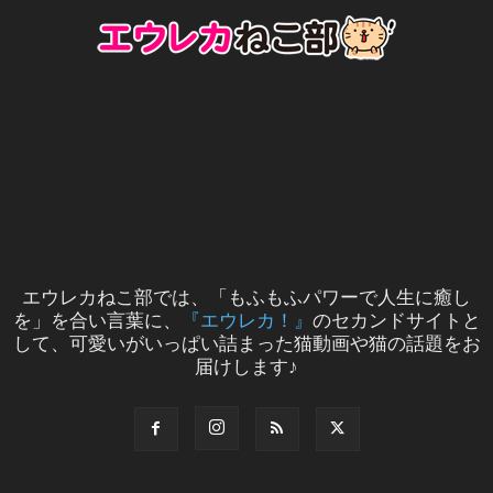
エウレカねこ部では、「もふもふパワーで人生に癒し
を」を合い言葉に、
『エウレカ！』
のセカンドサイトと
して、可愛いがいっぱい詰まった猫動画や猫の話題をお
届けします♪