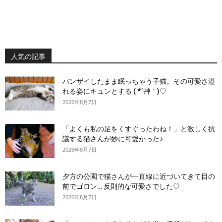
人気の記事
バンザイしたまま眠っちゃう子猫。その可愛さ溢
れる姿にキュンとする ( *´艸｀)♡
2026年8月7日
「よくも私の足をくすぐったわね！」と激しく抗
議する猫さんが妙に可愛かった♪
2026年8月7日
夕方の公園で猫さんが一直線に近づいてきて目の
前でゴロン… 反則的な可愛さでした♡
2026年8月7日