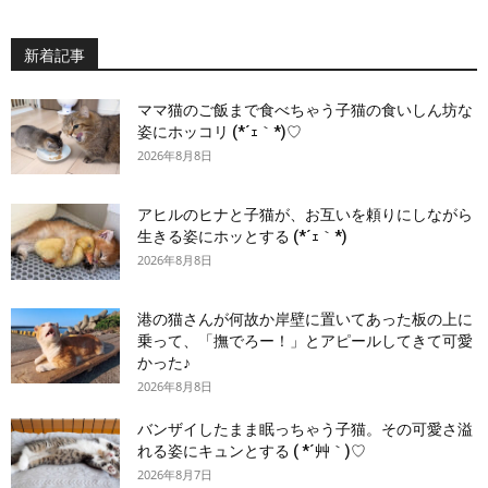
新着記事
ママ猫のご飯まで食べちゃう子猫の食いしん坊な
姿にホッコリ (*´ｪ｀*)♡
2026年8月8日
アヒルのヒナと子猫が、お互いを頼りにしながら
生きる姿にホッとする (*´ｪ｀*)
2026年8月8日
港の猫さんが何故か岸壁に置いてあった板の上に
乗って、「撫でろー！」とアピールしてきて可愛
かった♪
2026年8月8日
バンザイしたまま眠っちゃう子猫。その可愛さ溢
れる姿にキュンとする ( *´艸｀)♡
2026年8月7日