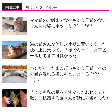
関連記事
同じライターの記事
ママ猫のご飯まで食べちゃう子猫の食い
しん坊な姿にホッコリ (*´ｪ｀*)♡
港の猫さんが何故か岸壁に置いてあった
板の上に乗って、「撫でろー！」とアピ
ールしてきて可愛かった♪
バンザイしたまま眠っちゃう子猫。その
可愛さ溢れる姿にキュンとする ( *´艸
｀)♡
「よくも私の足をくすぐったわね！」と
激しく抗議する猫さんが妙に可愛かった♪