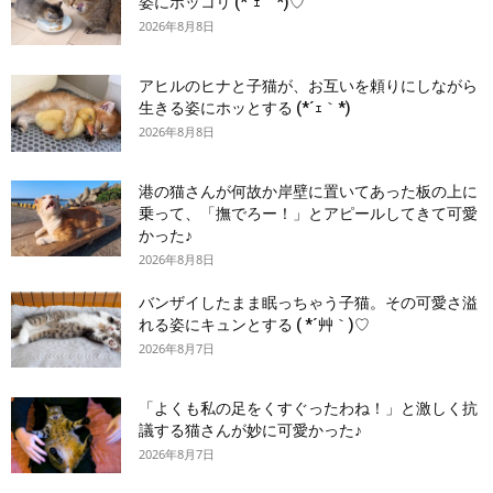
姿にホッコリ (*´ｪ｀*)♡
2026年8月8日
アヒルのヒナと子猫が、お互いを頼りにしながら
生きる姿にホッとする (*´ｪ｀*)
2026年8月8日
港の猫さんが何故か岸壁に置いてあった板の上に
乗って、「撫でろー！」とアピールしてきて可愛
かった♪
2026年8月8日
バンザイしたまま眠っちゃう子猫。その可愛さ溢
れる姿にキュンとする ( *´艸｀)♡
2026年8月7日
「よくも私の足をくすぐったわね！」と激しく抗
議する猫さんが妙に可愛かった♪
2026年8月7日