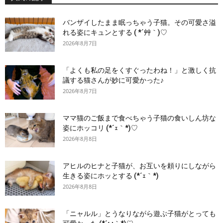
バンザイしたまま眠っちゃう子猫。その可愛さ溢
れる姿にキュンとする ( *´艸｀)♡
2026年8月7日
「よくも私の足をくすぐったわね！」と激しく抗
議する猫さんが妙に可愛かった♪
2026年8月7日
ママ猫のご飯まで食べちゃう子猫の食いしん坊な
姿にホッコリ (*´ｪ｀*)♡
2026年8月8日
アヒルのヒナと子猫が、お互いを頼りにしながら
生きる姿にホッとする (*´ｪ｀*)
2026年8月8日
「ニャルル」とうなりながら遊ぶ子猫がとっても