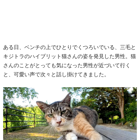
ある日、ベンチの上でひとりでくつろいでいる、三毛と
キジトラのハイブリット猫さんの姿を発見した男性。猫
さんのことがとっても気になった男性が近づいて行く
と、可愛い声で次々と話し掛けてきました。