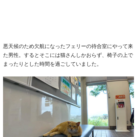
悪天候のため欠航になったフェリーの待合室にやって来
た男性。するとそこには猫さんしかおらず、椅子の上で
まったりとした時間を過ごしていました。