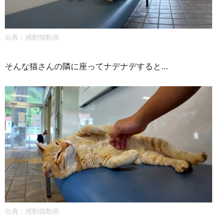
出典：
感動猫動画
そんな猫さんの隣に座ってナデナデすると…
出典：感動猫動画