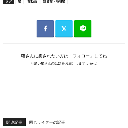
タグ
猫
猫動画
野良猫・地域猫
猫さんに癒されたい方は「フォロー」してね
可愛い猫さんの話題をお届けします(｡･ω･｡)
関連記事
同じライターの記事