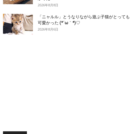
2026年8月8日
「ニャルル」とうなりながら遊ぶ子猫がとっても
可愛かった (*´ω｀*)♡
2026年8月6日