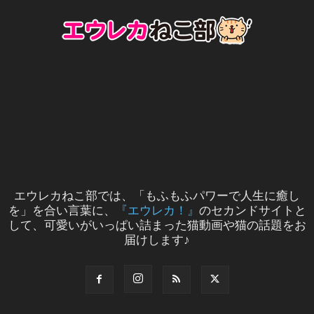
エウレカねこ部では、「もふもふパワーで人生に癒し
を」を合い言葉に、
『エウレカ！』
のセカンドサイトと
して、可愛いがいっぱい詰まった猫動画や猫の話題をお
届けします♪