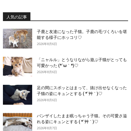
人気の記事
子鹿と友達になった子猫。子鹿の毛づくろいを堪
能する様子にホッコリ♡
2026年8月6日
「ニャルル」とうなりながら遊ぶ子猫がとっても
可愛かった (*´ω｀*)♡
2026年8月6日
足の間にスポッとはまって、抜け出せなくなった
子猫の姿にキュンとする ( *´艸｀)♡
2026年8月6日
バンザイしたまま眠っちゃう子猫。その可愛さ溢
れる姿にキュンとする ( *´艸｀)♡
2026年8月7日