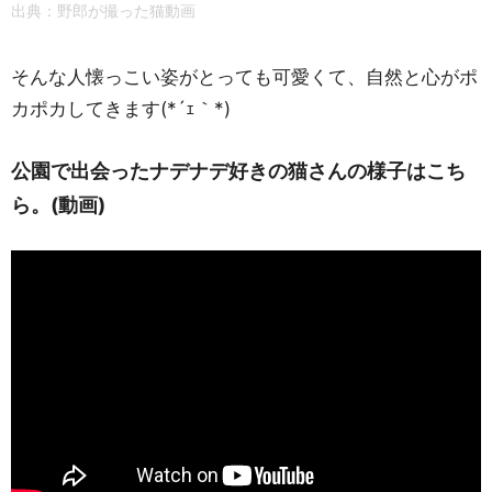
出典：野郎が撮った猫動画
そんな人懐っこい姿がとっても可愛くて、自然と心がポ
カポカしてきます(*´ｪ｀*)
公園で出会ったナデナデ好きの猫さんの様子はこち
ら。(動画)