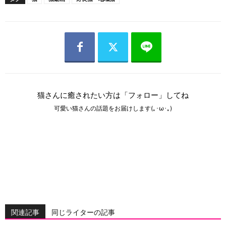
猫さんに癒されたい方は「フォロー」してね
可愛い猫さんの話題をお届けします(｡･ω･｡)
関連記事
同じライターの記事