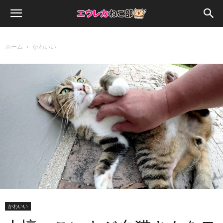
ホーム
かわいい
かわいい