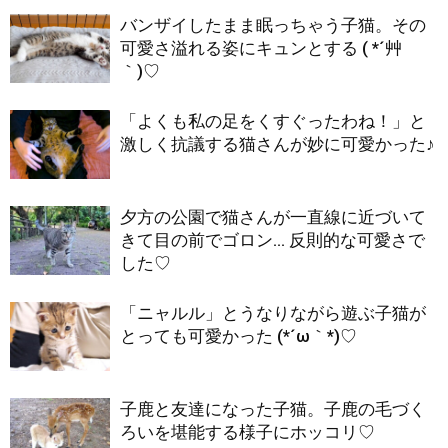
バンザイしたまま眠っちゃう子猫。その
可愛さ溢れる姿にキュンとする ( *´艸
｀)♡
「よくも私の足をくすぐったわね！」と
激しく抗議する猫さんが妙に可愛かった♪
夕方の公園で猫さんが一直線に近づいて
きて目の前でゴロン… 反則的な可愛さで
した♡
「ニャルル」とうなりながら遊ぶ子猫が
とっても可愛かった (*´ω｀*)♡
子鹿と友達になった子猫。子鹿の毛づく
ろいを堪能する様子にホッコリ♡