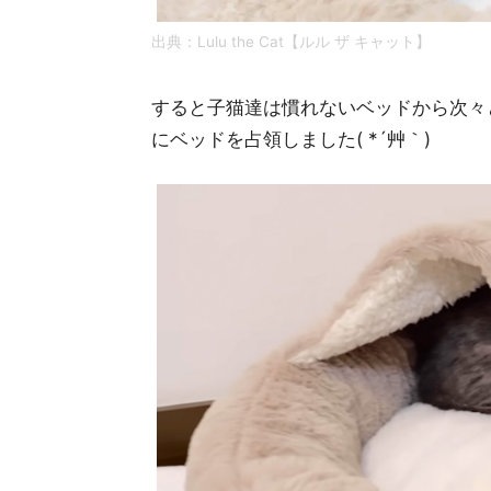
出典：
Lulu the Cat【ルル ザ キャット】
すると子猫達は慣れないベッドから次々
にベッドを占領しました( *´艸｀)