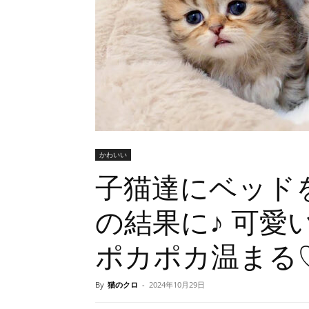
かわいい
子猫達にベッド
の結果に♪ 可愛
ポカポカ温まる
By
猫のクロ
-
2024年10月29日