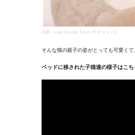
出典：Lulu the Cat【ルル ザ キャット】
そんな猫の親子の姿がとっても可愛くて
ベッドに移された子猫達の様子はこちら