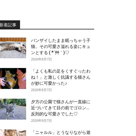
新着記事
バンザイしたまま眠っちゃう子
猫。その可愛さ溢れる姿にキュ
ンとする ( *´艸｀)♡
2026年8月7日
「よくも私の足をくすぐったわ
ね！」と激しく抗議する猫さん
が妙に可愛かった♪
2026年8月7日
夕方の公園で猫さんが一直線に
近づいてきて目の前でゴロン…
反則的な可愛さでした♡
2026年8月7日
「ニャルル」とうなりながら遊