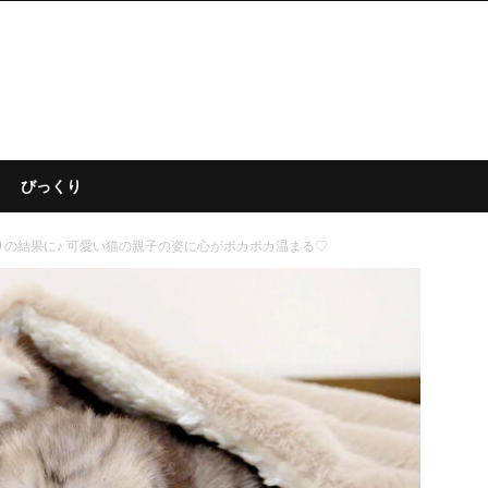
びっくり
の結果に♪ 可愛い猫の親子の姿に心がポカポカ温まる♡