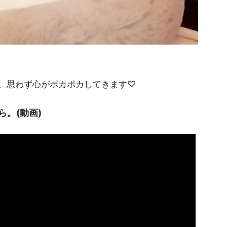
、思わず心がポカポカしてきます♡
。(動画)