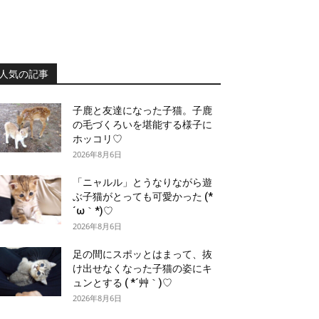
人気の記事
子鹿と友達になった子猫。子鹿
の毛づくろいを堪能する様子に
ホッコリ♡
2026年8月6日
「ニャルル」とうなりながら遊
ぶ子猫がとっても可愛かった (*
´ω｀*)♡
2026年8月6日
足の間にスポッとはまって、抜
け出せなくなった子猫の姿にキ
ュンとする ( *´艸｀)♡
2026年8月6日