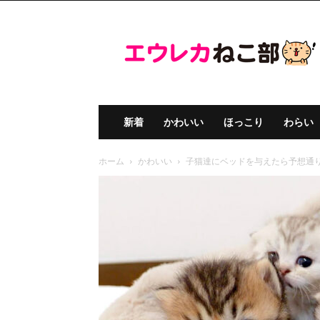
エ
ウ
レ
カ
ね
こ
部
新着
かわいい
ほっこり
わらい
ホーム
かわいい
子猫達にベッドを与えたら予想通り