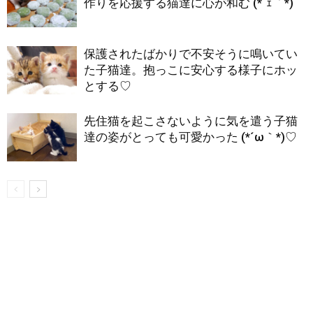
作りを応援する猫達に心が和む (*´ｪ｀*)
保護されたばかりで不安そうに鳴いてい
た子猫達。抱っこに安心する様子にホッ
とする♡
先住猫を起こさないように気を遣う子猫
達の姿がとっても可愛かった (*´ω｀*)♡