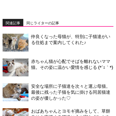
関連記事
同じライターの記事
仲良くなった母猫が、特別に子猫達がい
る住処まで案内してくれた♪
赤ちゃん猫が心配でそばを離れないママ
猫。その姿に温かい愛情を感じる (*´ｪ｀*)
安全な場所に子猫達を次々と運ぶ母猫。
最後に残った子猫を気に掛ける同居猫達
の姿が優しかった♡
おばあちゃんとヨモギ摘みをして、草餅