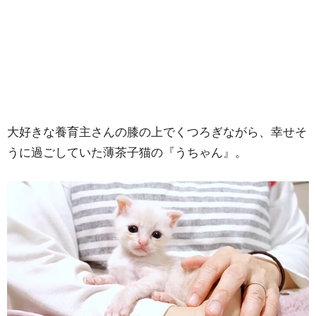
大好きな養育主さんの膝の上でくつろぎながら、幸せそ
うに過ごしていた薄茶子猫の『うちゃん』。