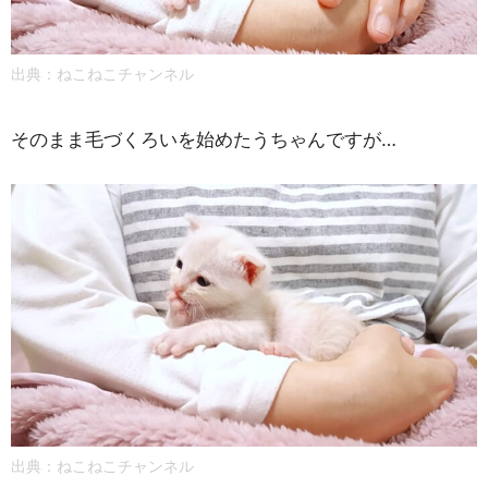
出典：
ねこねこチャンネル
そのまま毛づくろいを始めたうちゃんですが…
出典：ねこねこチャンネル