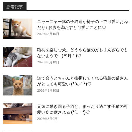
新着記事
ニャーニャー隊の子猫達が椅子の上で可愛いおね
だり♪ お腹を満たすと可愛いことに♡
2026年8月10日
猫枕を楽しむ犬。どうやら猫の方もまんざらでも
ないようで… ( *´艸｀)♡
2026年8月10日
道で会うとちゃんと挨拶してくれる猫島の猫さん
がとっても可愛い (*´ω｀*)♡
2026年8月10日
元気に動き回る子猫と、まったり過ごす子猫の可
愛い姿に癒される (*´ｪ｀*)♡
2026年8月9日