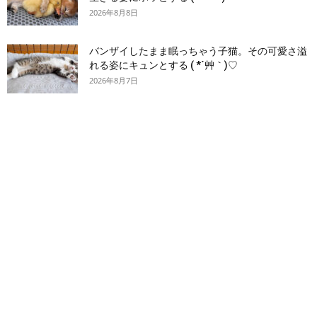
2026年8月8日
バンザイしたまま眠っちゃう子猫。その可愛さ溢
れる姿にキュンとする ( *´艸｀)♡
2026年8月7日