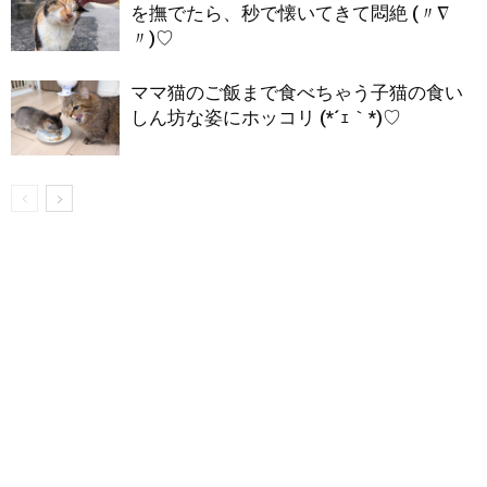
を撫でたら、秒で懐いてきて悶絶 (〃∇
〃)♡
ママ猫のご飯まで食べちゃう子猫の食い
しん坊な姿にホッコリ (*´ｪ｀*)♡