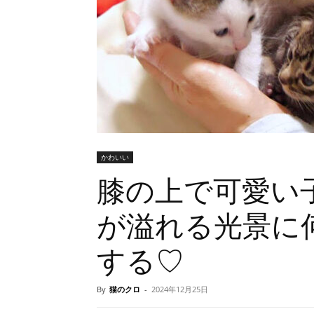
かわいい
膝の上で可愛い子
が溢れる光景に
する♡
By
猫のクロ
-
2024年12月25日