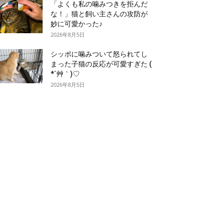
「よくも私の噛みつきを拒んだ
な！」猫と飼い主さんの攻防が
妙に可愛かった♪
2026年8月5日
シッポに噛みついて怒られてし
まった子猫の反応が可愛すぎた (
*´艸｀)♡
2026年8月5日