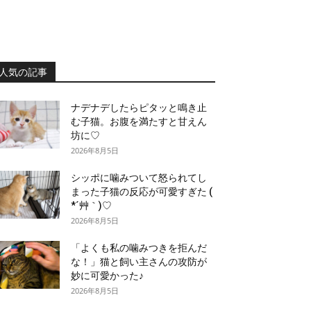
人気の記事
ナデナデしたらピタッと鳴き止
む子猫。お腹を満たすと甘えん
坊に♡
2026年8月5日
シッポに噛みついて怒られてし
まった子猫の反応が可愛すぎた (
*´艸｀)♡
2026年8月5日
「よくも私の噛みつきを拒んだ
な！」猫と飼い主さんの攻防が
妙に可愛かった♪
2026年8月5日