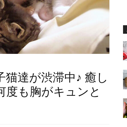
猫達が渋滞中♪ 癒し
何度も胸がキュンと