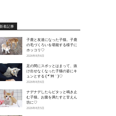
新着記事
子鹿と友達になった子猫。子鹿
の毛づくろいを堪能する様子に
ホッコリ♡
2026年8月6日
足の間にスポッとはまって、抜
け出せなくなった子猫の姿にキ
ュンとする ( *´艸｀)♡
2026年8月6日
ナデナデしたらピタッと鳴き止
む子猫。お腹を満たすと甘えん
坊に♡
2026年8月5日