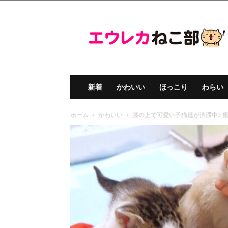
エ
ウ
レ
カ
ね
こ
部
新着
かわいい
ほっこり
わらい
ホーム
かわいい
膝の上で可愛い子猫達が渋滞中♪ 