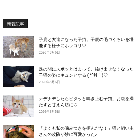
新着記事
子鹿と友達になった子猫。子鹿の毛づくろいを堪
能する様子にホッコリ♡
2026年8月6日
足の間にスポッとはまって、抜け出せなくなった
子猫の姿にキュンとする ( *´艸｀)♡
2026年8月6日
ナデナデしたらピタッと鳴き止む子猫。お腹を満
たすと甘えん坊に♡
2026年8月5日
「よくも私の噛みつきを拒んだな！」猫と飼い主
さんの攻防が妙に可愛かった♪