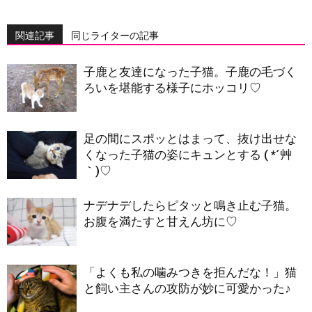
関連記事
同じライターの記事
子鹿と友達になった子猫。子鹿の毛づく
ろいを堪能する様子にホッコリ♡
足の間にスポッとはまって、抜け出せな
くなった子猫の姿にキュンとする ( *´艸
｀)♡
ナデナデしたらピタッと鳴き止む子猫。
お腹を満たすと甘えん坊に♡
「よくも私の噛みつきを拒んだな！」猫
と飼い主さんの攻防が妙に可愛かった♪