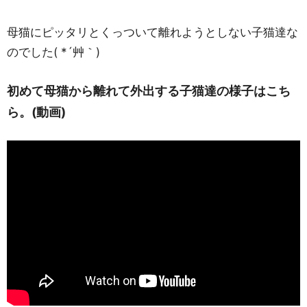
母猫にピッタリとくっついて離れようとしない子猫達な
のでした( *´艸｀)
初めて母猫から離れて外出する子猫達の様子はこち
ら。(動画)