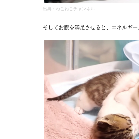
出典：
ねこねこチャンネル
そしてお腹を満足させると、エネルギー