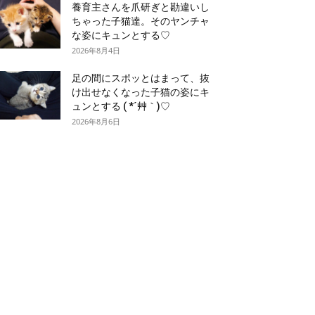
養育主さんを爪研ぎと勘違いし
ちゃった子猫達。そのヤンチャ
な姿にキュンとする♡
2026年8月4日
足の間にスポッとはまって、抜
け出せなくなった子猫の姿にキ
ュンとする ( *´艸｀)♡
2026年8月6日