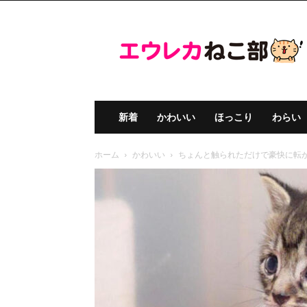
エ
ウ
レ
カ
ね
こ
部
新着
かわいい
ほっこり
わらい
ホーム
かわいい
ちょんと触られただけで豪快に転