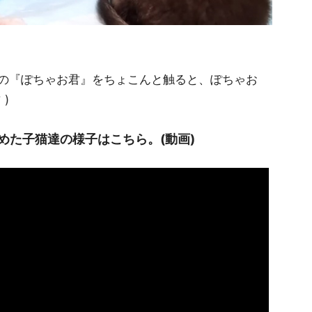
の『ぽちゃお君』をちょこんと触ると、ぽちゃお
)
めた子猫達の様子はこちら。(動画)