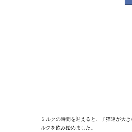
ミルクの時間を迎えると、子猫達が大き
ルクを飲み始めました。