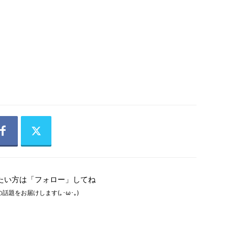
たい方は「フォロー」してね
話題をお届けします(｡･ω･｡)