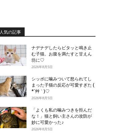
人気の記事
ナデナデしたらピタッと鳴き止
む子猫。お腹を満たすと甘えん
坊に♡
2026年8月5日
シッポに噛みついて怒られてし
まった子猫の反応が可愛すぎた (
*´艸｀)♡
2026年8月5日
「よくも私の噛みつきを拒んだ
な！」猫と飼い主さんの攻防が
妙に可愛かった♪
2026年8月5日