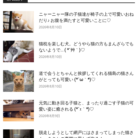
ニャーニャー隊の子猫達が椅子の上で可愛いおね
だり♪ お腹を満たすと可愛いことに♡
2026年8月10日
猫枕を楽しむ犬。どうやら猫の方もまんざらでも
ないようで… ( *´艸｀)♡
2026年8月10日
道で会うとちゃんと挨拶してくれる猫島の猫さん
がとっても可愛い (*´ω｀*)♡
2026年8月10日
元気に動き回る子猫と、まったり過ごす子猫の可
愛い姿に癒される (*´ｪ｀*)♡
2026年8月9日
脱走しようとして網戸にはさまってしまった猫さ