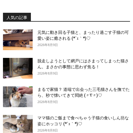
人気の記事
元気に動き回る子猫と、まったり過ごす子猫の可
愛い姿に癒される (*´ｪ｀*)♡
2026年8月9日
脱走しようとして網戸にはさまってしまった猫さ
ん。まさかの事態に思わず焦る！
2026年8月9日
まるで家猫？ 道端で出会った三毛猫さんを撫でた
ら、秒で懐いてきて悶絶 (〃∇〃)♡
2026年8月9日
ママ猫のご飯まで食べちゃう子猫の食いしん坊な
姿にホッコリ (*´ｪ｀*)♡
2026年8月8日