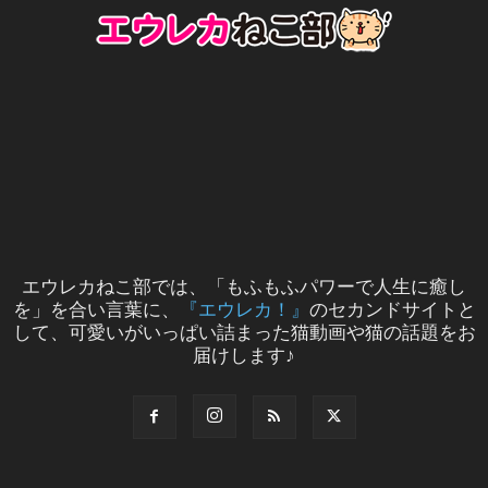
エウレカねこ部では、「もふもふパワーで人生に癒し
を」を合い言葉に、
『エウレカ！』
のセカンドサイトと
して、可愛いがいっぱい詰まった猫動画や猫の話題をお
届けします♪