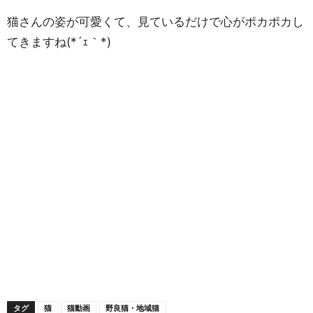
猫さんの姿が可愛くて、見ているだけで心がポカポカし
てきますね(*´ｪ｀*)
タグ
猫
猫動画
野良猫・地域猫