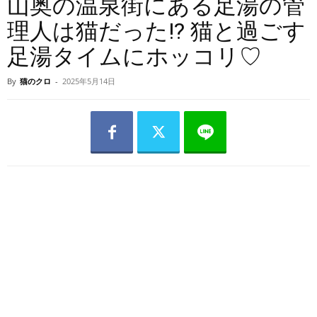
山奥の温泉街にある足湯の管
理人は猫だった!? 猫と過ごす
足湯タイムにホッコリ♡
By
猫のクロ
-
2025年5月14日