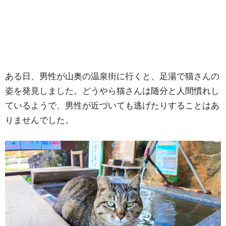
ある日、男性が山奥の温泉街に行くと、足湯で猫さんの
姿を発見しました。どうやら猫さんは随分と人間慣れし
ているようで、男性が近づいても逃げたりすることはあ
りませんでした。