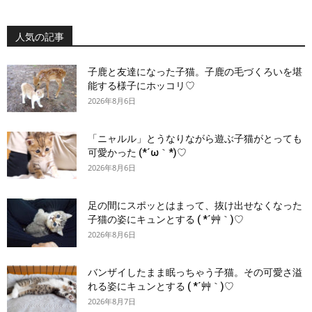
人気の記事
子鹿と友達になった子猫。子鹿の毛づくろいを堪
能する様子にホッコリ♡
2026年8月6日
「ニャルル」とうなりながら遊ぶ子猫がとっても
可愛かった (*´ω｀*)♡
2026年8月6日
足の間にスポッとはまって、抜け出せなくなった
子猫の姿にキュンとする ( *´艸｀)♡
2026年8月6日
バンザイしたまま眠っちゃう子猫。その可愛さ溢
れる姿にキュンとする ( *´艸｀)♡
2026年8月7日