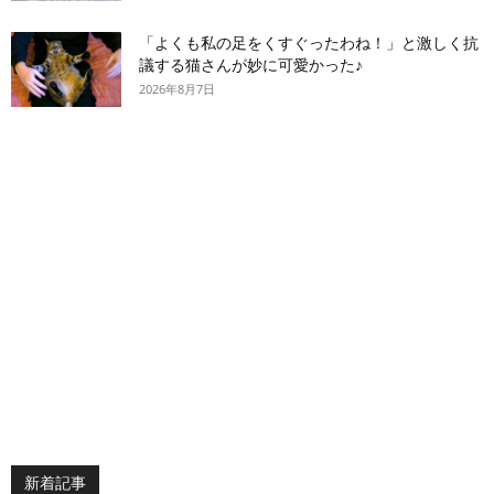
「よくも私の足をくすぐったわね！」と激しく抗
議する猫さんが妙に可愛かった♪
2026年8月7日
新着記事