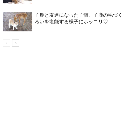
子鹿と友達になった子猫。子鹿の毛づく
ろいを堪能する様子にホッコリ♡