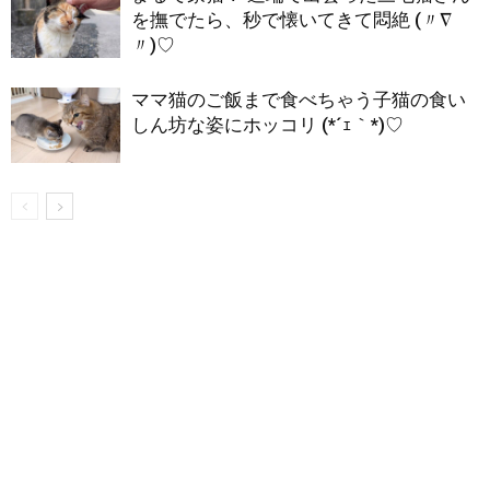
を撫でたら、秒で懐いてきて悶絶 (〃∇
〃)♡
ママ猫のご飯まで食べちゃう子猫の食い
しん坊な姿にホッコリ (*´ｪ｀*)♡