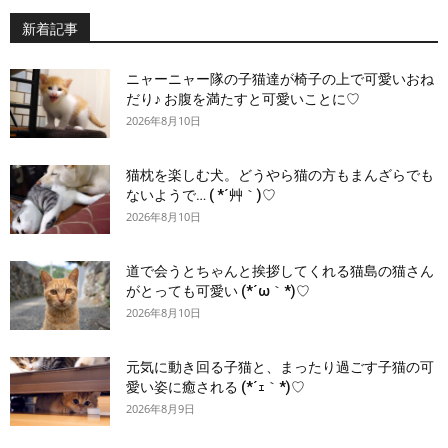
新着記事
ニャーニャー隊の子猫達が椅子の上で可愛いおね
だり♪ お腹を満たすと可愛いことに♡
2026年8月10日
猫枕を楽しむ犬。どうやら猫の方もまんざらでも
ないようで… ( *´艸｀)♡
2026年8月10日
道で会うとちゃんと挨拶してくれる猫島の猫さん
がとっても可愛い (*´ω｀*)♡
2026年8月10日
元気に動き回る子猫と、まったり過ごす子猫の可
愛い姿に癒される (*´ｪ｀*)♡
2026年8月9日