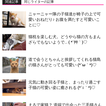
関連記事
同じライターの記事
ニャーニャー隊の子猫達が椅子の上で可
愛いおねだり♪ お腹を満たすと可愛いこ
とに♡
猫枕を楽しむ犬。どうやら猫の方もまん
ざらでもないようで… ( *´艸｀)♡
道で会うとちゃんと挨拶してくれる猫島
の猫さんがとっても可愛い (*´ω｀*)♡
元気に動き回る子猫と、まったり過ごす
子猫の可愛い姿に癒される (*´ｪ｀*)♡
まるで家猫？ 道端で出会った三毛猫さん