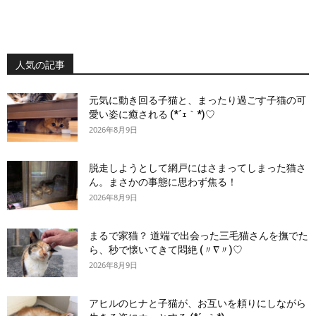
人気の記事
元気に動き回る子猫と、まったり過ごす子猫の可
愛い姿に癒される (*´ｪ｀*)♡
2026年8月9日
脱走しようとして網戸にはさまってしまった猫さ
ん。まさかの事態に思わず焦る！
2026年8月9日
まるで家猫？ 道端で出会った三毛猫さんを撫でた
ら、秒で懐いてきて悶絶 (〃∇〃)♡
2026年8月9日
アヒルのヒナと子猫が、お互いを頼りにしながら