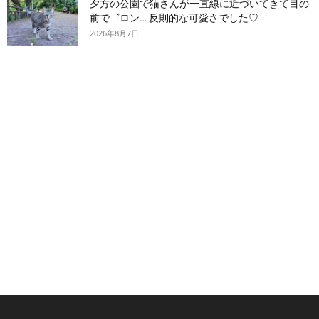
夕方の公園で猫さんが一直線に近づいてきて目の
前でゴロン… 反則的な可愛さでした♡
2026年8月7日