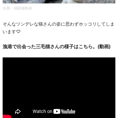
出典：感動猫動画
そんなツンデレな猫さんの姿に思わずホッコリしてしま
います♡
漁港で出会った三毛猫さんの様子はこちら。(動画)