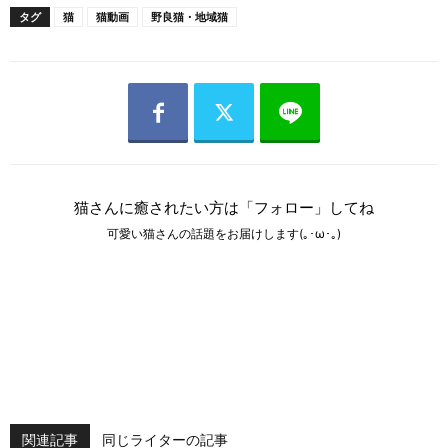
タグ
猫
猫動画
野良猫・地域猫
猫さんに癒されたい方は「フォロー」してね
可愛い猫さんの話題をお届けします(｡･ω･｡)
関連記事
同じライターの記事