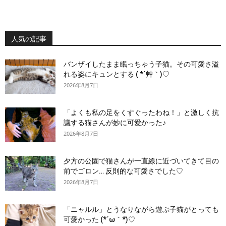
人気の記事
バンザイしたまま眠っちゃう子猫。その可愛さ溢
れる姿にキュンとする ( *´艸｀)♡
2026年8月7日
「よくも私の足をくすぐったわね！」と激しく抗
議する猫さんが妙に可愛かった♪
2026年8月7日
夕方の公園で猫さんが一直線に近づいてきて目の
前でゴロン… 反則的な可愛さでした♡
2026年8月7日
「ニャルル」とうなりながら遊ぶ子猫がとっても
可愛かった (*´ω｀*)♡