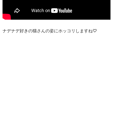
ナデナデ好きの猫さんの姿にホッコリしますね♡