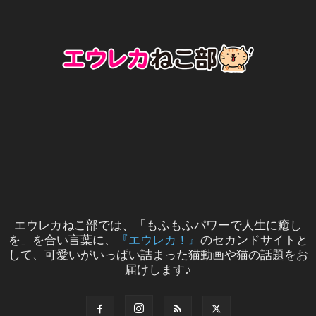
エウレカねこ部では、「もふもふパワーで人生に癒し
を」を合い言葉に、
『エウレカ！』
のセカンドサイトと
して、可愛いがいっぱい詰まった猫動画や猫の話題をお
届けします♪