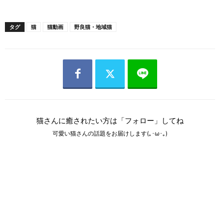
タグ
猫
猫動画
野良猫・地域猫
猫さんに癒されたい方は「フォロー」してね
可愛い猫さんの話題をお届けします(｡･ω･｡)