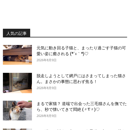
人気の記事
元気に動き回る子猫と、まったり過ごす子猫の可
愛い姿に癒される (*´ｪ｀*)♡
2026年8月9日
脱走しようとして網戸にはさまってしまった猫さ
ん。まさかの事態に思わず焦る！
2026年8月9日
まるで家猫？ 道端で出会った三毛猫さんを撫でた
ら、秒で懐いてきて悶絶 (〃∇〃)♡
2026年8月9日