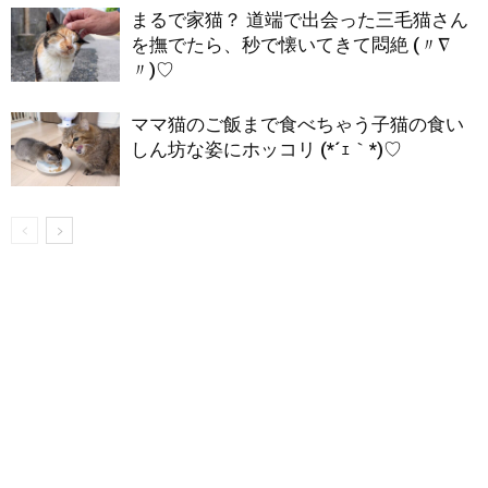
まるで家猫？ 道端で出会った三毛猫さん
を撫でたら、秒で懐いてきて悶絶 (〃∇
〃)♡
ママ猫のご飯まで食べちゃう子猫の食い
しん坊な姿にホッコリ (*´ｪ｀*)♡