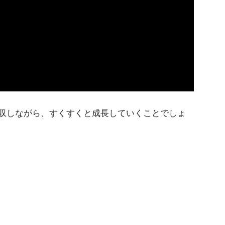
収しながら、すくすくと成長していくことでしょ