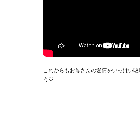
これからもお母さんの愛情をいっぱい吸
う♡