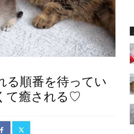
れる順番を待ってい
くて癒される♡