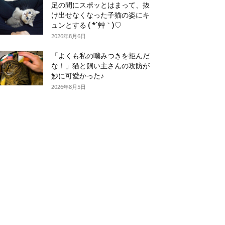
足の間にスポッとはまって、抜
け出せなくなった子猫の姿にキ
ュンとする ( *´艸｀)♡
2026年8月6日
「よくも私の噛みつきを拒んだ
な！」猫と飼い主さんの攻防が
妙に可愛かった♪
2026年8月5日