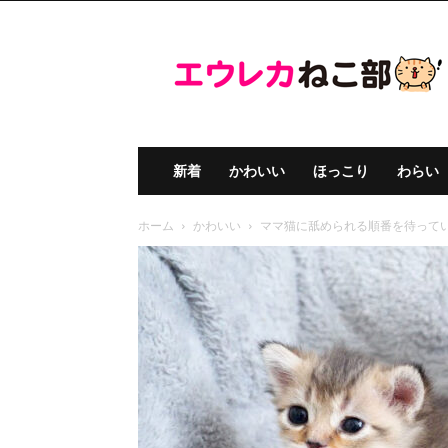
エ
ウ
レ
カ
ね
こ
部
新着
かわいい
ほっこり
わらい
ホーム
かわいい
ママ猫に舐められる順番を待って