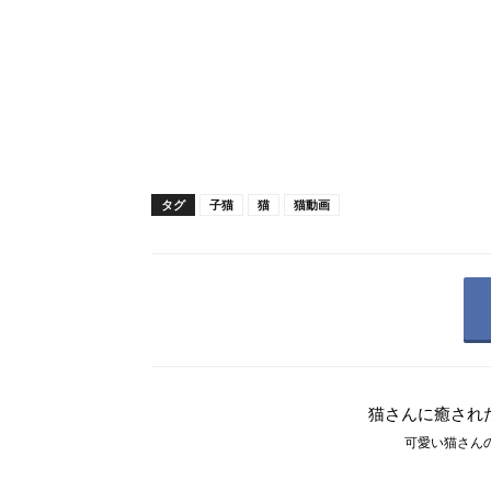
タグ
子猫
猫
猫動画
猫さんに癒され
可愛い猫さんの