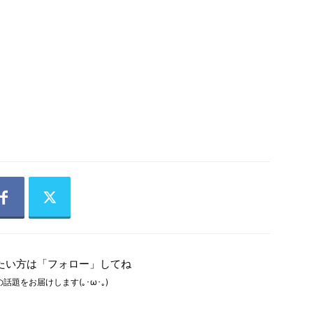
たい方は「フォロー」してね
話題をお届けします(｡･ω･｡)