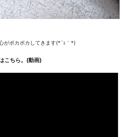
ポカポカしてきます(*´ｪ｀*)
こちら。(動画)