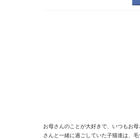
お母さんのことが大好きで、いつもお母
さんと一緒に過ごしていた子猫達は、毛