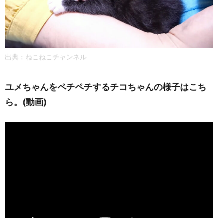
出典：ねこねこチャンネル
ユメちゃんをペチペチするチコちゃんの様子はこち
ら。(動画)