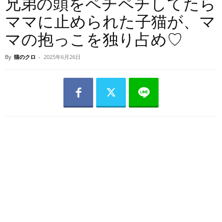
兄弟の頭をペチペチしてたら
ママに止められた子猫が、マ
マの抱っこを独り占め♡
By
猫のクロ
-
2025年6月26日