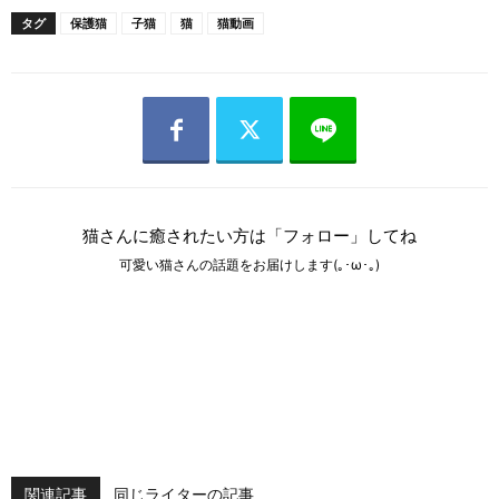
タグ
保護猫
子猫
猫
猫動画
猫さんに癒されたい方は「フォロー」してね
可愛い猫さんの話題をお届けします(｡･ω･｡)
関連記事
同じライターの記事