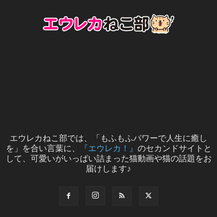
エウレカねこ部では、「もふもふパワーで人生に癒し
を」を合い言葉に、
『エウレカ！』
のセカンドサイトと
して、可愛いがいっぱい詰まった猫動画や猫の話題をお
届けします♪