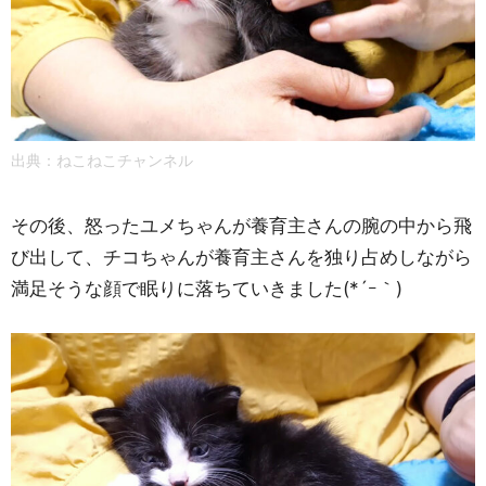
出典：
ねこねこチャンネル
その後、怒ったユメちゃんが養育主さんの腕の中から飛
び出して、チコちゃんが養育主さんを独り占めしながら
満足そうな顔で眠りに落ちていきました(*´ｰ｀)